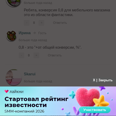
больше года назад
Ребята, конверсия 0,8 для мебельного магазина
это из области фантастики.
-
0
+
Ответить
Ирина
Гость
больше года назад
0,8 - это "+от общей конверсии, %".
-
0
+
Ответить
Skarui
X | Закрыть
больше года назад
Это скорее даже не веб-аналитика а веб-
аналитический аудит)
Если это интернет-магазин интересна графа в
таблице "Заказы". Она по Поведенческим
картам собиралась или достугнутым целям-
событиям? ilovevitaly.ru и прочий рефспам...Он