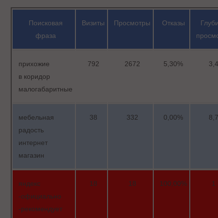
Поисковая
Визиты
Просмотры
Отказы
Глуб
фраза
просм
прихожие
792
2672
5,30%
3,
в коридор
малогабаритные
мебельная
38
332
0,00%
8,
радость
интернет
магазин
яндекс
18
18
100,00%
1
-официально
-рекомендует