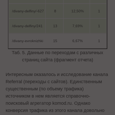
/divany-delfiny/-627
8
12,50%
1
/divany-delfiny/241
13
7,69%
1
/divany-evroknizhki
15
6,67%
1
Таб. 5. Данные по переходам с различных
страниц сайта (фрагмент отчета)
Интересным оказалось и исследование канала
Referral (переходы с сайтов). Единственным
существенным (по объему трафика)
источником в нем является справочно-
поисковый агрегатор komod.ru. Однако
конверсия трафика из этого канала довольно