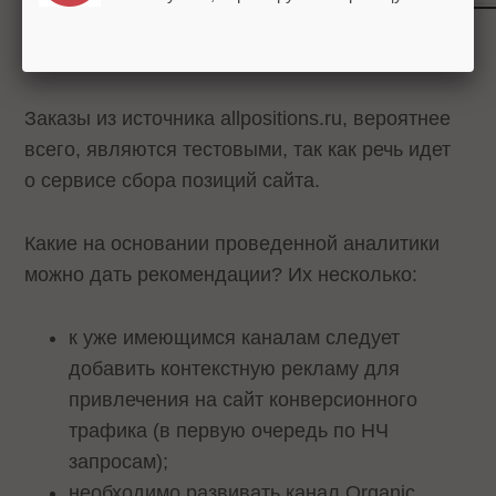
Таб. 6. Данные по источникам канала Referral
(фрагмент отчета)
Заказы из источника allpositions.ru, вероятнее
всего, являются тестовыми, так как речь идет
о сервисе сбора позиций сайта.
Какие на основании проведенной аналитики
можно дать рекомендации? Их несколько:
к уже имеющимся каналам следует
добавить контекстную рекламу для
привлечения на сайт конверсионного
трафика (в первую очередь по НЧ
запросам);
необходимо развивать канал Organic