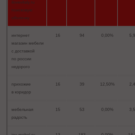
ilovevitaly.ru
поисковую
оболочку
интернет
16
94
0,00%
5,
магазин мебели
с доставкой
по россии
недорого
прихожие
16
39
12,50%
2,
в коридор
мебельная
15
53
0,00%
3,
радость
joy-mebel.ru
13
183
0,00%
14,