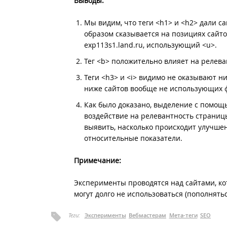
Выводы:
Мы видим, что теги <h1> и <h2> дали 
образом сказывается на позициях сайтов
exp113s1.land.ru, использующий <u>.
Тег <b> положительно влияет на релеван
Теги <h3> и <i> видимо не оказывают н
ниже сайтов вообще не использующих 
Как было доказано, выделение с помощ
воздействие на релевантность страниц
выявить, насколько происходит улучшен
относительные показатели.
Примечание:
Эксперименты проводятся над сайтами, кот
могут долго не использоваться (пополнять
Теги:
Эксперименты
Вебмастерам
Мета-теги
SEO