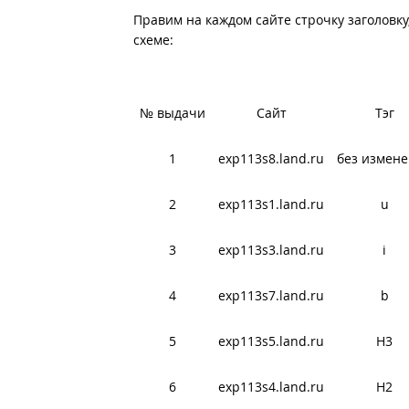
Правим на каждом сайте строчку заголовку
схеме:
№ выдачи
Сайт
Тэг
1
exp113s8.land.ru
без измен
2
exp113s1.land.ru
u
3
exp113s3.land.ru
i
4
exp113s7.land.ru
b
5
exp113s5.land.ru
H3
6
exp113s4.land.ru
H2