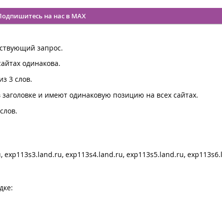
Подпишитесь на нас в MAX
ествующий запрос.
сайтах одинакова.
з 3 слов.
 заголовке и имеют одинаковую позицию на всех сайтах.
слов.
, exp113s3.land.ru, exp113s4.land.ru, exp113s5.land.ru, exp113s6.
дке: