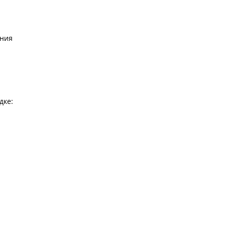
ения
дке: