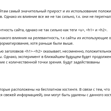
сайтам самый значительный прирост и их использование полож
. Однако их влияние все же не так сильно, т.к. они не перегнал
тность сайта, однако не так сильно как теги <u>, <h1> и <h2>.
икакого влияния на релевантность, т.к сайты их использующие 
форматирование, хотя раньше были выше.
ью заголовков <h1>-<h2> оказывает, несомненно, положительно
ы. Однако, эксперимент в ближайшем будущем будет продолжен
ие с количественной точки зрения. Будут задействованы
орые расположены на бесплатном хостинге. В связи с тем, что
ся свежей информацией), они могут быть удалены с данного хос