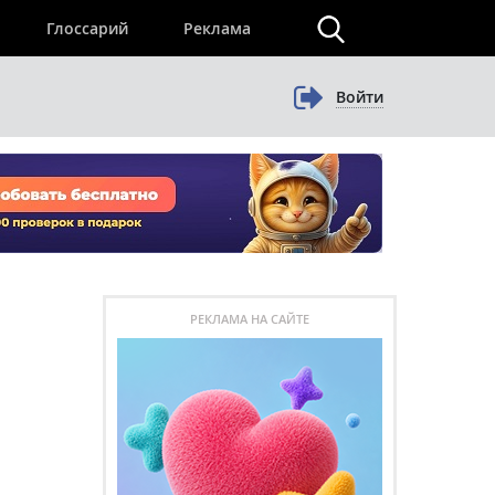
×
Глоссарий
Реклама
Войти
РЕКЛАМА НА САЙТЕ