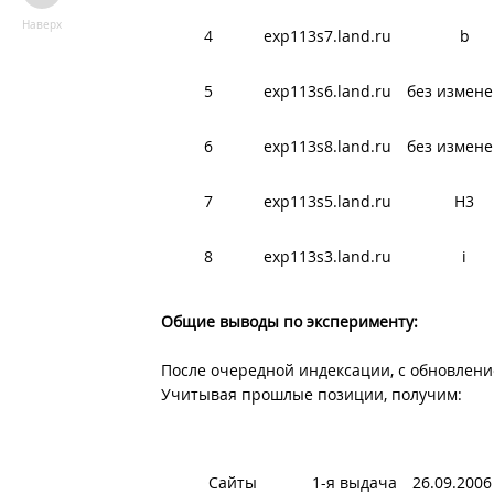
Наверх
4
exp113s7.land.ru
b
5
exp113s6.land.ru
без измен
6
exp113s8.land.ru
без измен
7
exp113s5.land.ru
H3
8
exp113s3.land.ru
i
Общие выводы по эксперименту:
После очередной индексации, с обновлени
Учитывая прошлые позиции, получим:
Сайты
1-я выдача
26.09.2006