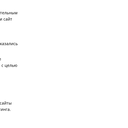
ительным
и сайт
оказались
е
 с целью
 сайты
тинга.