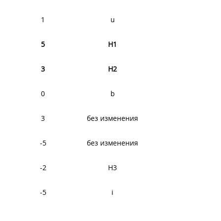
1
u
5
H1
3
H2
0
b
3
без изменения
-5
без изменения
-2
H3
-5
i