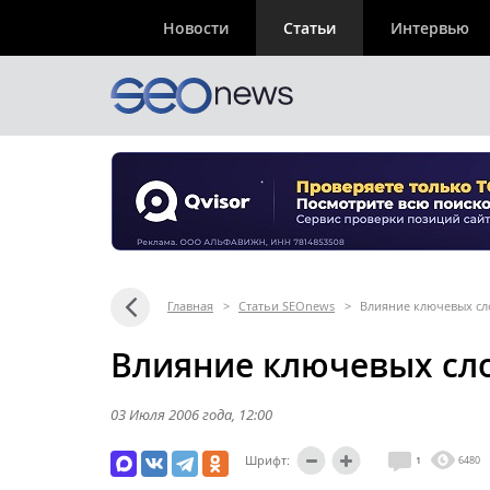
Новости
Статьи
Интервью
Главная
>
Статьи SEOnews
>
Влияние ключевых сло
Влияние ключевых слов
03 Июля 2006 года
, 12:00
Шрифт:
1
6480