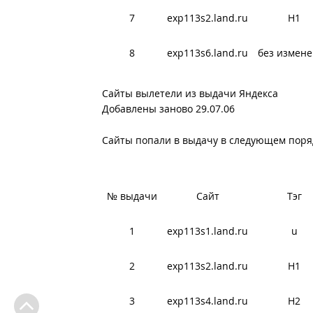
7
exp113s2.land.ru
H1
8
exp113s6.land.ru
без измен
Сайты вылетели из выдачи Яндекса
Добавлены заново 29.07.06
Сайты попали в выдачу в следующем поря
№ выдачи
Сайт
Тэг
1
exp113s1.land.ru
u
2
exp113s2.land.ru
H1
3
exp113s4.land.ru
H2