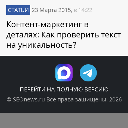
SEOnews использует cookie-файлы и
обрабатывает
СТАТЬИ
23 Марта 2015,
в 14:22
персональные данные
с использованием Яндекс
Метрики. Это улучшает работу сайта и
Контент-маркетинг в
взаимодействие с ним. Подтвердите ваше
согласие, нажав кнопу Ок.
деталях: Как проверить текст
Ок
на уникальность?
ПЕРЕЙТИ НА ПОЛНУЮ ВЕРСИЮ
© SEOnews.ru Все права защищены. 2026