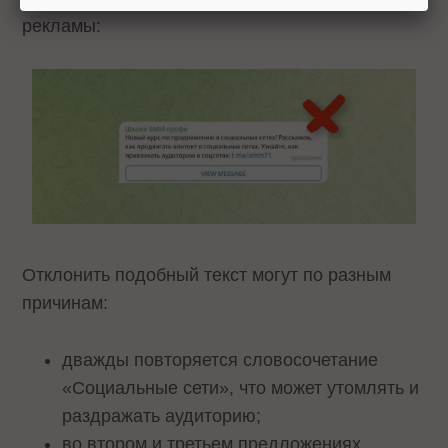
рекламы:
Отклонить подобный текст могут по разным
причинам:
дважды повторяется словосочетание
«Социальные сети», что может утомлять и
раздражать аудиторию;
во втором и третьем предложениях