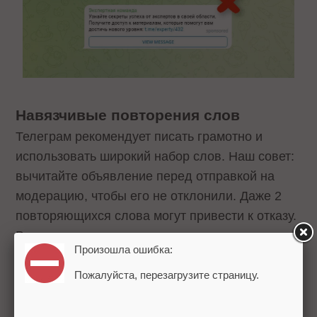
Навязчивые повторения слов
Телеграм рекомендует писать грамотно и
использовать широкий набор слов. Наш совет:
вычитайте объявление перед отправкой на
модерацию, чтобы его не отклонили. Даже 2
повторяющихся слова могут привести к отказу.
В мессенджере считают, что в таком маленьком
Произошла ошибка:
тексте подобные огрехи могут сильно снижать
привлекательность рекламы.
Пожалуйста, перезагрузите страницу.
На скриншоте представлен пример плохой