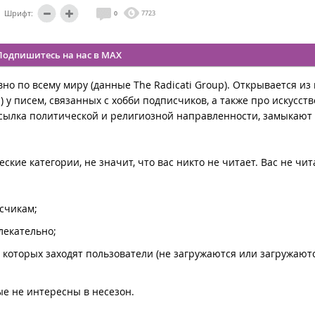
Шрифт:
0
7723
Подпишитесь на нас в MAX
о по всему миру (данные The Radicati Group). Открывается из
 у писем, связанных с хобби подписчиков, а также про искусств
ссылка политической и религиозной направленности, замыкают
еские категории, не значит, что вас никто не читает. Вас не чи
счикам;
екательно;
 которых заходят пользователи (не загружаются или загружают
ые не интересны в несезон.