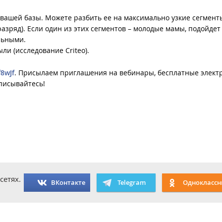
вашей базы. Можете разбить ее на максимально узкие сегмент
зряд). Если один из этих сегментов – молодые мамы, подойдет
льными.
ли (исследование Criteo).
f8wJf
. Присылаем приглашения на вебинары, бесплатные элек
дписывайтесь!
сетях.
ВКонтакте
Telegram
Одноклассн