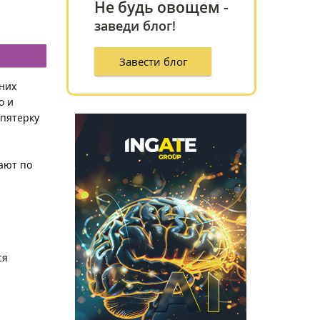
Не будь овощем -
заведи блог!
Завести блог
 них
о и
 пятерку
тают по
ся