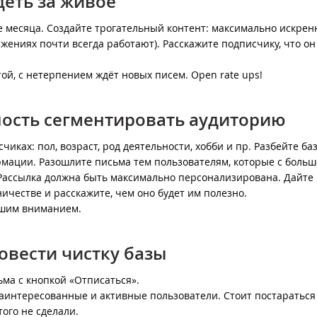
деть за живое
ие месяца. Создайте трогательный контент: максимально искрен
ениях почти всегда работают). Расскажите подписчику, что он 
той, с нетерпением ждёт новых писем. Open rate ups!
жность сегментировать аудиторию
ках: пол, возраст, род деятельности, хобби и пр. Разбейте ба
рмации. Разошлите письма тем пользователям, которые с боль
 Рассылка должна быть максимально персонализирована. Дайте
ичестве и расскажите, чем оно будет им полезно.
ашим вниманием.
ровести чистку базы
ма с кнопкой «Отписаться».
 заинтересованные и активные пользователи. Стоит постараться 
того не сделали.