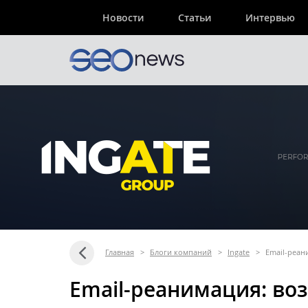
Новости
Статьи
Интервью
Главная
>
Блоги компаний
>
Ingate
>
Еmail-реа
Еmail-реанимация: в