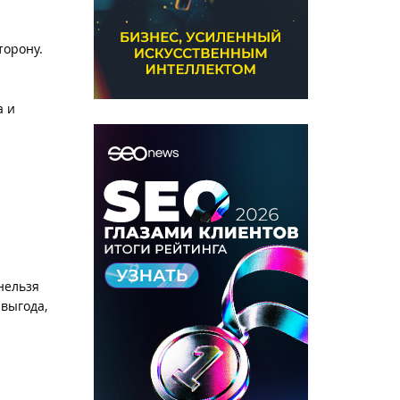
торону.
а и
нельзя
 выгода,