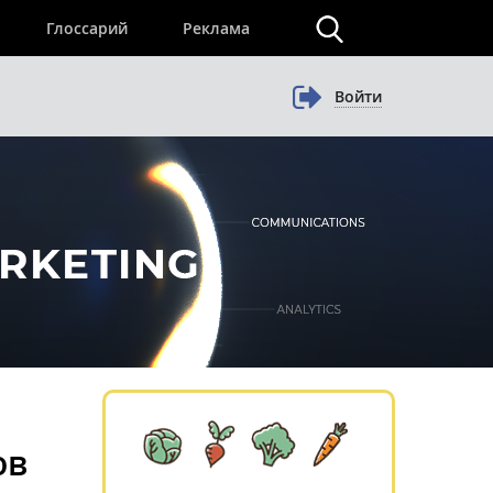
×
Глоссарий
Реклама
Войти
ов