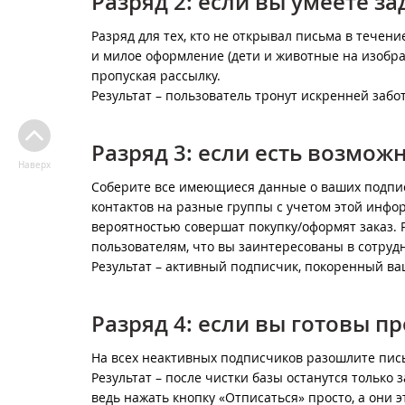
Разряд 2: если вы умеете за
Разряд для тех, кто не открывал письма в течен
и милое оформление (дети и животные на изображ
пропуская рассылку.
Результат – пользователь тронут искренней забо
Разряд 3: если есть возмо
Наверх
Соберите все имеющиеся данные о ваших подписчи
контактов на разные группы с учетом этой инфо
вероятностью совершат покупку/оформят заказ.
пользователям, что вы заинтересованы в сотрудн
Результат – активный подписчик, покоренный в
Разряд 4: если вы готовы п
На всех неактивных подписчиков разошлите пись
Результат – после чистки базы останутся только
ведь нажать кнопку «Отписаться» просто, а они э