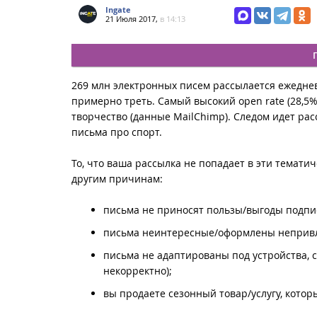
Ingate
21 Июля 2017,
в 14:13
269 млн электронных писем рассылается ежедневн
примерно треть. Самый высокий open rate (28,5%)
творчество (данные MailChimp). Следом идет ра
письма про спорт.
То, что ваша рассылка не попадает в эти тематич
другим причинам:
письма не приносят пользы/выгоды подпи
письма неинтересные/оформлены непривл
письма не адаптированы под устройства, с
некорректно);
вы продаете сезонный товар/услугу, котор