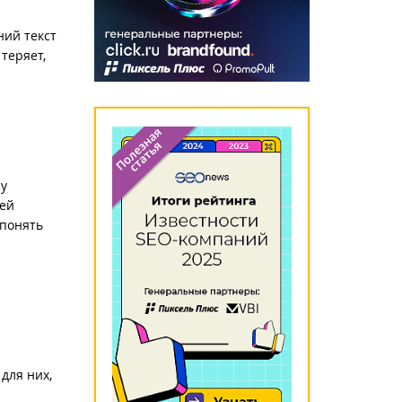
ний текст
теряет,
зу
шей
 понять
для них,