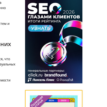
а
янно
стем и
шних
я, что
изуальных
емости