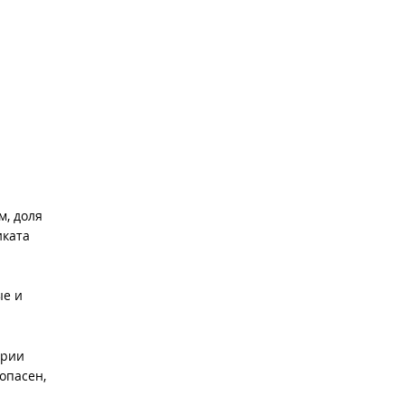
м, доля
иката
ые и
ории
опасен,