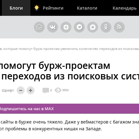
Блоги
Рейтинги
Каталоги
Календарь
в, которые помогут бурж-проектам увеличить количество переходов из поисковы
 помогут бурж-проектам
 переходов из поисковых сис
Шрифт:
2
9950
Подпишитесь на нас в MAX
айты в бурже очень тяжело. Даже у вебмастеров с багажом зн
ют проблемы в конкурентных нишах на Западе.