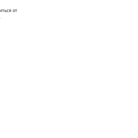
иться от
ь