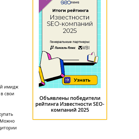
ый имидж
 в свои
Объявлены победители
рейтинга Известности SEO-
компаний 2025
купать
 Можно
удитории