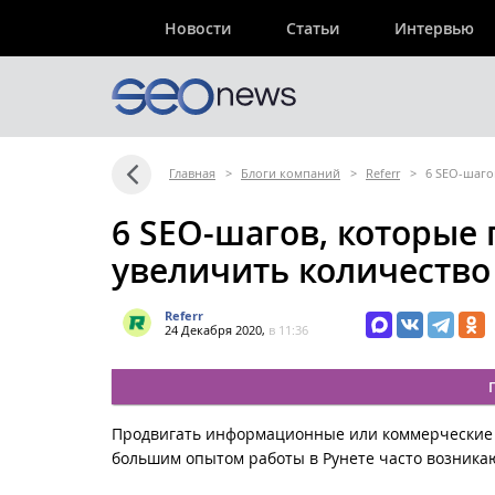
Новости
Статьи
Интервью
Главная
>
Блоги компаний
>
Referr
>
6 SEO-шаго
6 SEO-шагов, которые
увеличить количество
Referr
24 Декабря 2020,
в 11:36
Продвигать информационные или коммерческие с
большим опытом работы в Рунете часто возника