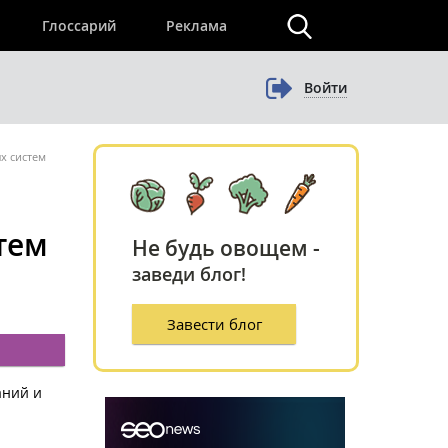
×
Глоссарий
Реклама
Войти
х систем
тем
Не будь овощем -
заведи блог!
Завести блог
аний и