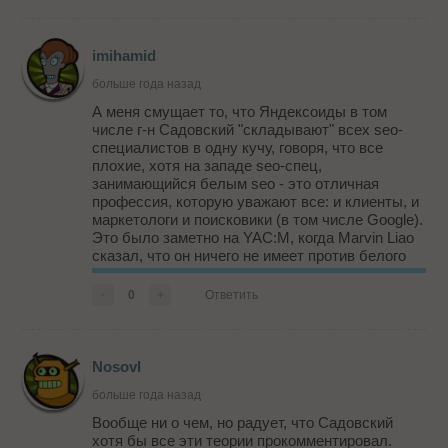
imihamid
больше года назад
А меня смущает то, что Яндексоиды в том
числе г-н Садовский "складывают" всех seo-
специалистов в одну кучу, говоря, что все
плохие, хотя на западе seo-спец,
занимающийся белым seo - это отличная
профессия, которую уважают все: и клиенты, и
маркетологи и поисковики (в том числе Google).
Это было заметно на YAC:M, когда Marvin Liao
сказал, что он ничего не имеет против белого
seo, когда как яндексоид Иван Ямщиков,
сказал, что он не любит всех сеошников. И
-
0
+
Ответить
зап...
NosovI
больше года назад
Вообще ни о чем, но радует, что Садовский
хотя бы все эти теории прокомментировал.