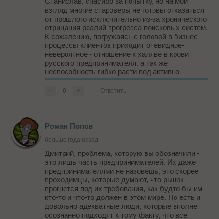
Станислав, спасибо за попытку, но на мой
взгляд многие староверы не готовы отказаться
от прошлого исключительно из-за хронического
отрицания реалий прогресса поисковых систем.
К сожалению, погружаясь с головой в бизнес
процессы клиентов приходит очевидное-
невероятное - отношение к халяве в крови
русского предпринимателя, а так же
неспособность гибко расти под активно
меняющийся рынок и главное учится чему то
новому.
-
0
+
Ответить
Бизнес, оседлавший одну волну
расслабляется и вместо того что б...
Роман Попов
больше года назад
Дмитрий, проблема, которую вы обозначили -
это лишь часть предпринимателей. Их даже
предпринимателями не назовешь, это скорее
проходимцы, которые думают, что рынок
прогнется под их требования, как будто бы им
кто-то и что-то должен в этом мире. Но есть и
довольно адекватные люди, которые вполне
осознанно подходят к тому факту, что все