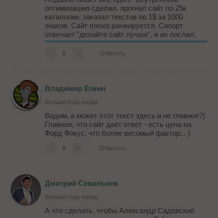
оптимизацию сделал, прогнал сайт по 25к
каталогам, заказал текстов по 1$ за 1000
знаков. Сайт плохо ранжируется. Сапорт
отвечает "делайте сайт лучше", я их послал,
т.к. сайт у меня хороший. Что не так?"
Только открыв сайт увидел что на сайте нет
-
0
+
Ответить
ЧПУ, статьи - га*норерайт, а от seo...
Владимир Ескин
больше года назад
Вадим, а может этот текст здесь и не главное?)
Главное, что сайт даёт ответ - есть цена на
Форд Фокус, что более весомый фактор... )
-
0
+
Ответить
Дмитрий Севальнев
больше года назад
А что сделать. чтобы Александр Садовский