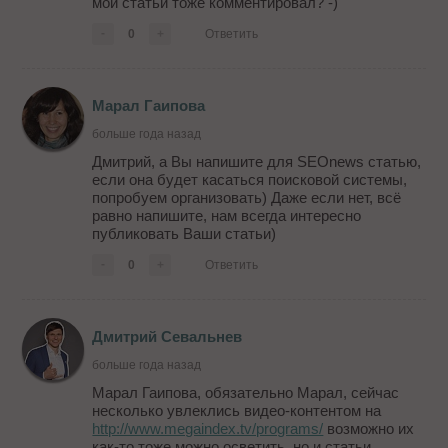
мои статьи тоже комментировал? -)
-
0
+
Ответить
Марал Гаипова
больше года назад
Дмитрий, а Вы напишите для SEOnews статью,
если она будет касаться поисковой системы,
попробуем организовать) Даже если нет, всё
равно напишите, нам всегда интересно
публиковать Ваши статьи)
-
0
+
Ответить
Дмитрий Севальнев
больше года назад
Марал Гаипова, обязательно Марал, сейчас
несколько увлеклись видео-контентом на
http://www.megaindex.tv/programs/
возможно их
как-то тоже можно осветить, но и статьи