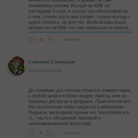
понимаешь почему. Исходя из КИБ за
последние 3 года, я слышу пустой разговор ни
о чем, точнее круто выступают, только походу с
курса сбились, не для тех. Всем всегда было
интересно на КИБ что там новенького в поиске
замутили, сейчас это просто рассказы про
ЮЗАБИЛИТИ. И да, конечно Яндекс готов
-
-1
+
Ответить
пообщаться со ...
Ставский Станислав
больше года назад
Да понимаю, достаточно почитать комментарии
к любой записи в блоге яндекс поиска, или на
сеошных ресурсах и форумах. Практически все
без исключения темы сводятся к обвинению
Яндекса, негативной оценке его технологий итп
-)... часто с обсценной лексикой и
немотивированной агрессией.
-
0
+
Ответить