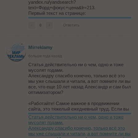
yandex.ru/yandsearch?
text=Форд+фокус+цена&lr=213.
Первый текст на странице:
Купить Форд Фокус 3 / Фокус 2 Седан:
комплектации и цены Ford Focus. Автомобиль
-
0
+
Ответить
Ford Focus: описание с фото и технические
характеристики всег...
Mirreklamy
больше года назад
Статья действительно ни о чем, одно и тоже
мусолят годами.
Александру спасибо конечно, только всё это
мы уже слышали и читали, а вот помните ли вы
все, что еще 10 лет назад Александр и сам был
оптимизатором?
«Работайте! Самое важное в продвижении
сайта, это тяжелый ежедневный труд. Если вы
будете постоянно улучшать свой сайт, пусть
Статья действительно ни о чем, одно и тоже
даже это будут мелочи, которые поисковики не
мусолят годами.
оценят, посетители их заметят и еще не раз
Александру спасибо конечно, только всё это
вернутся на ваш сайт.»
мы уже слышали и читали, а вот помните ли вы