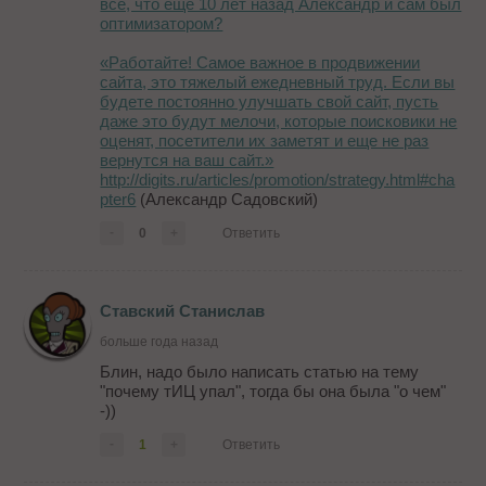
все, что еще 10 лет назад Александр и сам был
оптимизатором?
«Работайте! Самое важное в продвижении
сайта, это тяжелый ежедневный труд. Если вы
будете постоянно улучшать свой сайт, пусть
даже это будут мелочи, которые поисковики не
оценят, посетители их заметят и еще не раз
вернутся на ваш сайт.»
http://digits.ru/articles/promotion/strategy.html#cha
pter6
(Александр Садовский)
-
0
+
Ответить
Ставский Станислав
больше года назад
Блин, надо было написать статью на тему
"почему тИЦ упал", тогда бы она была "о чем"
-))
-
1
+
Ответить