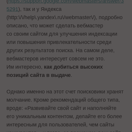
(
https://support.google.com/webmasters/answer/3
5291
), так и у Яндекса
(
http:\/\/help\.yandex\.ru\/webmaster\/
), подробно
описано, что может сделать вебмастер
со своим сайтом для улучшения индексации
или повышения привлекательности среди
других результатов поиска. На самом деле,
вебмастеров интересует совсем не это.
Им интересно,
как добиться высоких
позиций сайта в выдаче
.
Однако именно на этот счет поисковики хранят
молчание. Кроме рекомендаций общего типа,
вроде: «Развивайте свой сайт и наполняйте
его уникальным контентом, делайте его более
интересным для пользователей, чем сайты