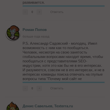
развивается.
В рамках SEO-рынка и поисковых систем
-
0
+
Ответить
винить необходимо в первую очередь себя.
Ибо чужого поведения вы изменить однозначно
не сможете,...
Роман Попов
больше года назад
P.S. Александр Садовский - молодец. Имел
возможность с ним как-то пообщаться.
Человек, несмотря на свою занятость
глобальными вопросами находит время, чтобы
пообщаться с представителями SEO-
индустрии, хотя это как бы не в его интересах.
И разумеется, совсем не в его интересах, и не в
интересах команды поиска отвечать на глупые
вопросы типа "Почему мой сайт не
индексируется!!!!!!????", когда в файле
robots.txt сайт запрещен к индексации...))) Не
-
0
+
Ответить
раз такое видел за свою пр...
Денис Савельев, Texterra.ru