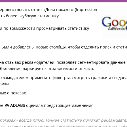
ершенствовать отчет «Доля показов» (Impression
ть более глубокую статистику.
й по возможности просматривать статистику
 Были добавлены новые столбцы, чтобы отделить поиск и стати
на отзывах рекламодателей, позволяет сегментировать данные 
объявления варьируется в зависимости от часа.
екламодателям применять фильтры, смотреть графики и создав
рики.
ых о показах.
аме
РА ADLABS
оценила предстоящие изменения:
показах - всегда плюс. Точная статистика поможет рекламодат
оты их рекламных кампаний, своевременно реагировать на люб