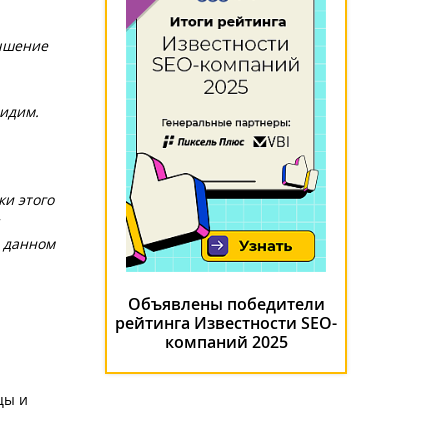
учшение
видим.
ки этого
В данном
Объявлены победители
рейтинга Известности SEO-
компаний 2025
цы и