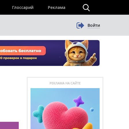
×
Глоссарий
Реклама
Войти
РЕКЛАМА НА САЙТЕ