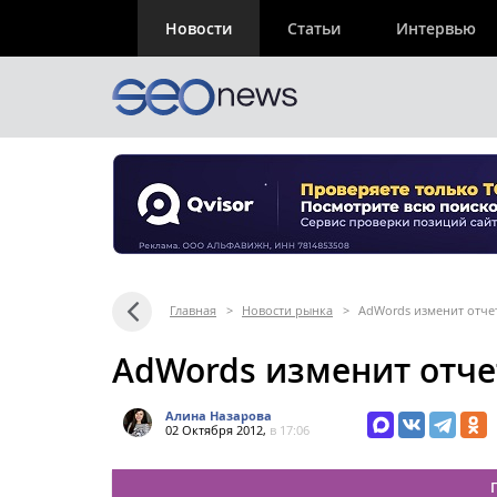
Новости
Статьи
Интервью
Главная
>
Новости рынка
>
AdWords изменит отче
AdWords изменит отче
Алина Назарова
02 Октября 2012,
в 17:06