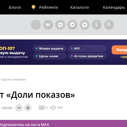
Блоги
Рейтинги
Каталоги
Календарь
т «Доли показов»
т «Доли показов»
Шрифт:
0
7649
Подпишитесь на нас в MAX