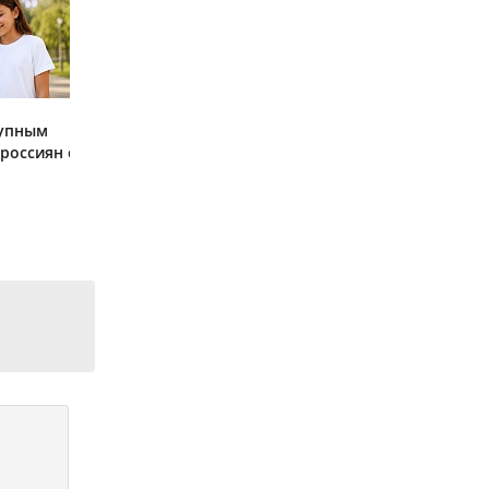
тупным
россиян с