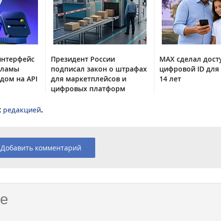
интерфейс
Президент России
MAX сделал дос
кламы
подписал закон о штрафах
цифровой ID для 
одом на API
для маркетплейсов и
14 лет
цифровых платформ
с
редакцией
.
Добавить комментарий