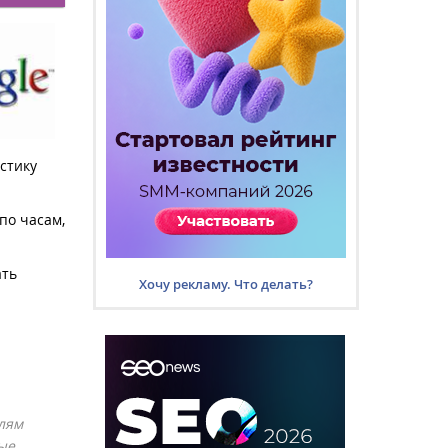
стику
по часам,
ать
Хочу рекламу. Что делать?
елям
ые