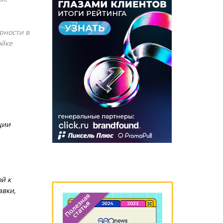
рности в
ойке
ции
й к
авки,