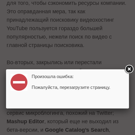
для того, чтобы сэкономить ресурсы компании.
Это оправданная мера, так как
принадлежащий поисковику видеохостинг
YouTube пользуется гораздо большей
популярностью, нежели поиск по видео с
главной страницы поисковика.
Во-вторых, закрылись или перестали
развиваться еще несколько более мелких
Произошла ошибка:
проектов. Команда разработчиков
Notebook
сообщила, что сервис больше не будет
Пожалуйста, перезагрузите страницу.
развиваться, хотя и продолжит
функционировать. Google также закроет
Jaiku
,
сервис микроблогинга, похожий на Twitter;
Mashup Editor
, который еще не выходил из
бета-версии, и
Google Catalog’s Search
,