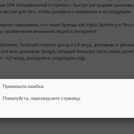
ом 59% пользователей в странах с быстро растущими рынками,
местом для того, чтобы узнавать о компаниях и их продукции.
вание показывает, что такие бренды как Pepsi, Burberry и Tesco
ах привлечения внимания людей в Интернете.
arketer, Facebook получит доход в 2,8 млрд. долларов от рекла
ь 234 млн. долларов. Google, который большую часть своих денег
т 16,5 млрд. долларов в следующем году.
Произошла ошибка:
Пожалуйста, перезагрузите страницу.