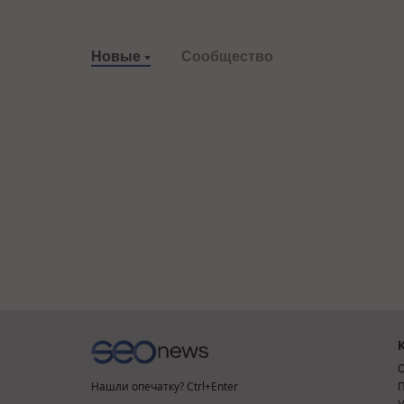
Новые
Сообщество
О
Нашли опечатку? Ctrl+Enter
П
У