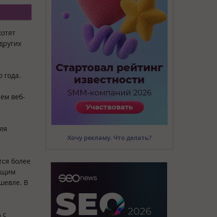
хотят
других
 года.
ем веб-
ля
Хочу рекламу. Что делать?
тся более
тущим
шевле. В
 с