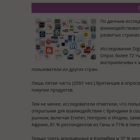
По данным иссле
взаимодействовать
развитых странах
Исследование Digi
Опрос более 72 т
восприимчивы к м
пользователи из других стран.
Лишь пятая часть (2093 чел.) британцев в опрос
покупки продуктов.
Тем не менее, исследователи отметили, что пол
открытыми для взаимодействия с брендами в со
рынком, включая Египет, Нигерию и Индию, заяви
Африке, 81 % респондентов из Ганы и 71% в Ниге
Только треть опрошенных в Колумбии и 37 % мек