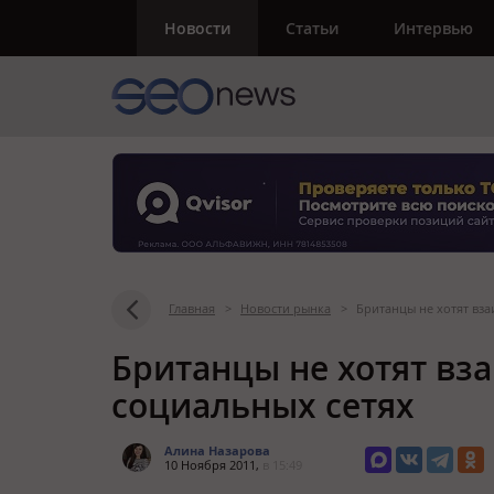
Новости
Статьи
Интервью
Главная
>
Новости рынка
>
Британцы не хотят вза
Британцы не хотят вз
социальных сетях
Алина Назарова
10 Ноября 2011,
в 15:49