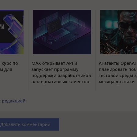
 курс по
MAX открывает API и
AI-агенты OpenAI
м для
запускает программу
планировать поб
поддержки разработчиков
тестовой среды з
альтернативных клиентов
месяца до атаки
с
редакцией
.
Добавить комментарий