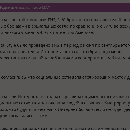
Подпишитесь на нас в MAX
довательской
компании TNS
, 61% британских пользователей не 
 с брендами в социальных сетях, по сравнению с 57 % во всех 
 и низкого уровня в 45% в Латинской Америке.
tal Style было проведено TNS в период с июня по сентябрь этого
ысяч пользователей Интернета показал, что британцы менее
аркетинговым онлайн-сообщениям и корпоративным блогам, ч
е согласились, что социальные сети являются хорошим местом д
ьзователи Интернета в странах с развивающимся рынком являю
циальных сетях. Почти половина людей в странах с быстрорас
ли, что будут использовать Интернет больше, если он будет де
рии согласились с этим.
сиканцев заявили, что они предпочли бы не взаимодействовать