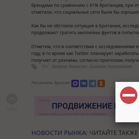
брендами по сравнению с 61% британцев, при эт
отметили, что социальные сети были бы хорошим 
Как бы не обстояла ситуация в Британии, исследо
продолжают тратить миллионы фунтов в попытк
Отметим, что в соответствии с исследованиями eM
году, в то время как Twitter планирует заработат
получает от рекламы, согласно прогнозам, получи
Теги:
Facebook
Маркетинг
Социалки
Исследования
Рассказать друзьям:
Наверх
НОВОСТИ РЫНКА:
ЧИТАЙТЕ ТАКЖЕ