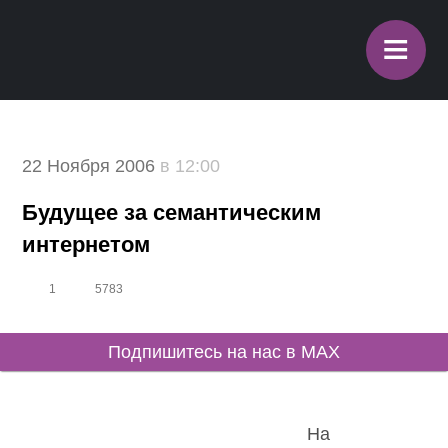
≡
22 Ноября 2006
в 12:00
Будущее за семантическим
интернетом
1
5783
Подпишитесь на нас в MAX
На