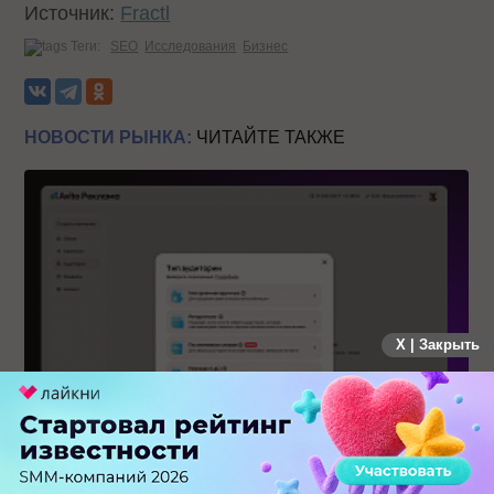
Источник:
Fractl
Теги:
SEO
Исследования
Бизнес
НОВОСТИ РЫНКА:
ЧИТАЙТЕ ТАКЖЕ
X | Закрыть
Авито Реклама запустила таргетинг по ключевым словам