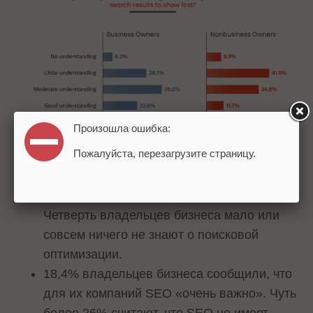
Произошла ошибка:
Пожалуйста, перезагрузите страницу.
55% владельцев бизнеса «хорошо знают»
или «по большей части знают» о SEO.
Четверть владельцев бизнеса мало или
совсем ничего не знают о поисковой
оптимизации.
18,4% владельцев бизнеса сообщили, что
для их компаний SEO «очень важно». Чуть
более 26% считают, что SEO не имеет