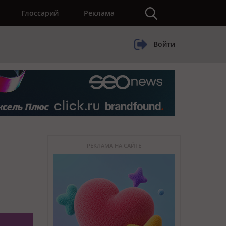
×
Глоссарий
Реклама
Войти
РЕКЛАМА НА САЙТЕ