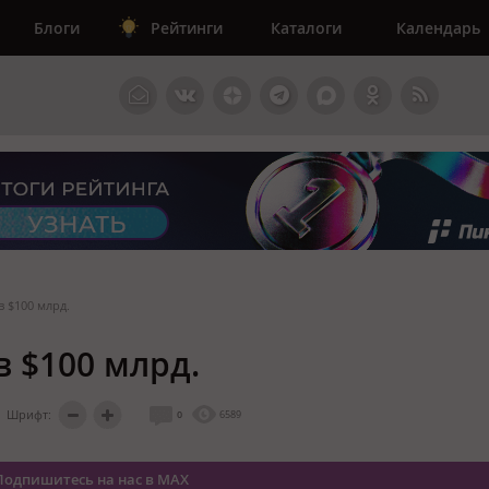
Блоги
Рейтинги
Каталоги
Календарь
в $100 млрд.
в $100 млрд.
Шрифт:
0
6589
Подпишитесь на нас в MAX