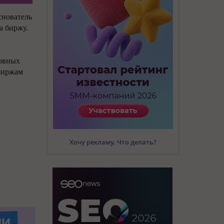
снователь
а биржу.
овных
биржам
Хочу рекламу. Что делать?