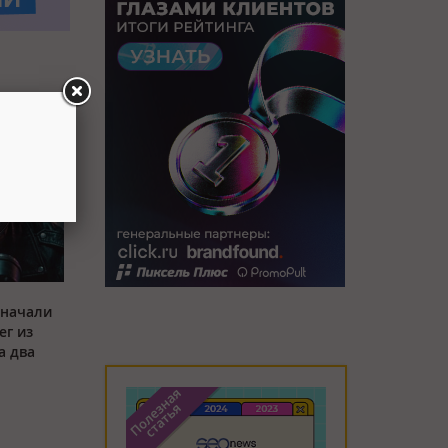
 начали
ег из
а два