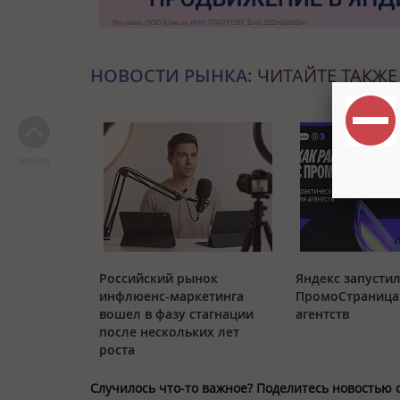
НОВОСТИ РЫНКА:
ЧИТАЙТЕ ТАКЖЕ
Наверх
Российский рынок
Яндекс запустил
инфлюенс-маркетинга
ПромоСтраница
вошел в фазу стагнации
агентств
после нескольких лет
роста
Случилось что-то важное? Поделитесь новостью 