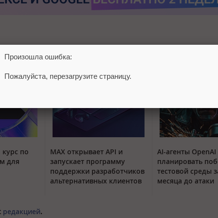
Произошла ошибка:
Пожалуйста, перезагрузите страницу.
 курс по
MAX открывает API и
AI-агенты OpenAI
м для
запускает программу
планировать поб
поддержки разработчиков
тестовой среды з
альтернативных клиентов
месяца до атаки
с
редакцией
.