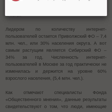
жителей 116 городов России. 4 004
респондентов ответили на 113 вопросов
анкеты.
Лидером по количеству интернет-
пользователей остается Приволжский ФО – 7,4
млн. чел., или 30% населения округа. А вот
самым растущим является Сибирский ФО –
34% за год. Численность интернет-
пользователей в Москве за год практически не
изменилась и держится на уровне 60%
взрослого населения, (5,4 млн. чел.).
Как отмечают специалисты Фонда
«Общественного мнения», данные результаты
свидетельствуют о том, что люди, имеющие