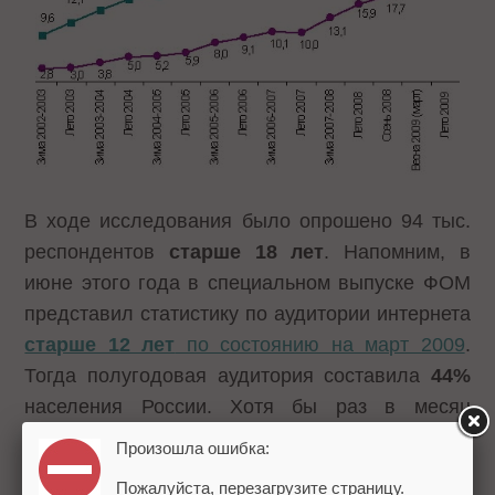
В ходе исследования было опрошено 94 тыс.
респондентов
старше 18 лет
. Напомним, в
июне этого года в специальном выпуске ФОМ
представил статистику по аудитории интернета
старше 12 лет
по состоянию на март 2009
.
Тогда полугодовая аудитория составила
44%
населения России. Хотя бы раз в месяц
использовали Интернет 40% респондентов, раз
Произошла ошибка:
в неделю – 35%. Опрос проводился среди
Пожалуйста, перезагрузите страницу.