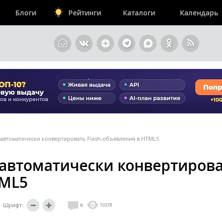
Блоги
Рейтинги
Каталоги
Календарь
 автоматически конвертировать Flash-объявления в HTML5
 автоматически конвертиров
TML5
Шрифт:
0
10378