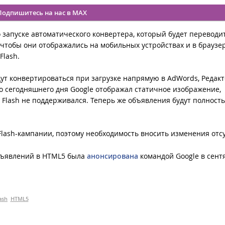
Подпишитесь на нас в MAX
 запуске автоматического конвертера, который будет переводи
 чтобы они отображались на мобильных устройствах и в браузер
Flash.
ут конвертироваться при загрузке напрямую в AdWords, Редакт
о сегодняшнего дня Google отображал статичное изображение,
 Flash не поддерживался. Теперь же объявления будут полност
ash-кампании, поэтому необходимость вносить изменения отсу
бъявлений в HTML5 была
анонсирована
командой Google в сент
ash
HTML5