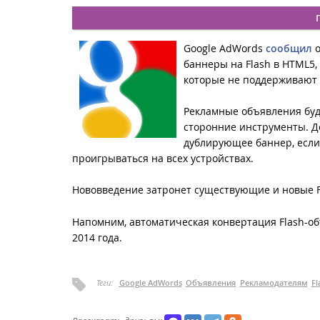
Google AdWords
сообщил
о
баннеры на Flash в HTML5,
которые не поддерживают 
Рекламные объявления буд
сторонние инструменты. Д
дублирующее баннер, если
проигрываться на всех устройствах.
Нововведение затронет существующие и новые Fl
Напомним, автоматическая конвертация Flash-о
2014 года.
Теги:
Google AdWords
Объявления
Рекламодателям
Fl