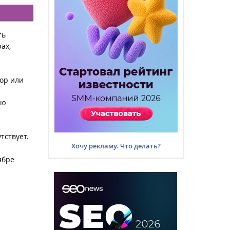
ть
ах,
ор или
ью
тствует.
Хочу рекламу. Что делать?
ябре