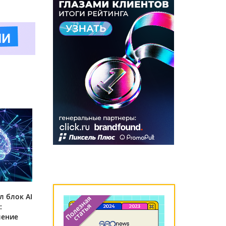
л блок AI
:
ление