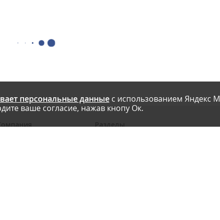
вает персональные данные
с использованием Яндекс М
дите ваше согласие, нажав кнопу Ок.
Компания
Разделы
 проекте
Новости
риглашаем авторов
Статьи
словия публикации
Интервью
онтакты
Блоги компаний
Правила
Рейтинги SEO-компаний
арта сайта
Календарь событий
бработка ПД
Каталог компаний
Каталог сервисов
Библиотека