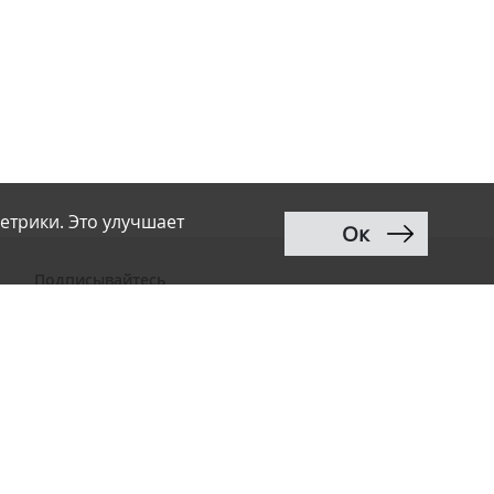
етрики. Это улучшает
Ок
Подписывайтесь
ВКонтакте
Telegram
Дзен
MAX
Тwitter
RSS
Рассылка