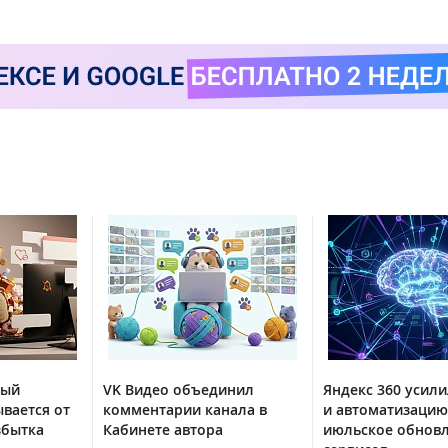
тый
VK Видео объединил
Яндекс 360 усили
вается от
комментарии канала в
и автоматизацию
збытка
Кабинете автора
июльское обнов