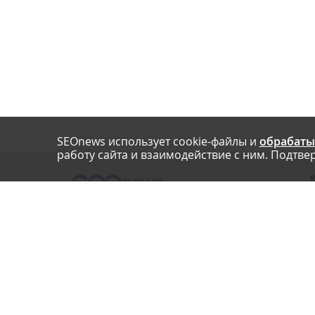
SEOnews использует cookie-файлы и
обрабаты
работу сайта и взаимодействие с ним. Подтвер
О
Нашли опечатку? Ctrl+Enter
П
У
© SEOnews.ru Все права защищены. 2026
К
Email редакции: info@seonews.ru
К
О
Телефон редакции:
+7 (909) 261-97-71