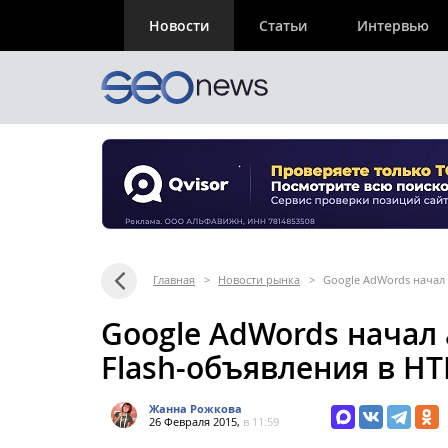
Новости
Статьи
Интервью
Главная
>
Новости рынка
>
Google AdWords начал
Google AdWords начал
Flash-объявления в H
Жанна Рожкова
26 Февраля 2015,
в 11:59