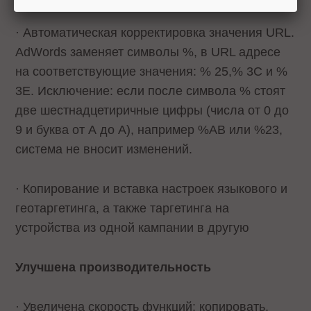
· Автоматическая корректировка значения URL.
AdWords заменяет символы %, в URL адресе
на соответствующие значения: % 25,% 3C и %
3E. Исключение: если после символа % стоят
две шестнадцетиричные цифры (числа от 0 до
9 и буква от А до А), например %AB или %23,
система не вносит изменений.
· Копирование и вставка настроек языкового и
геотаргетинга, а также таргетинга на
устройства из одной кампании в другую
Улучшена производительность
· Увеличена скорость функций: копировать,