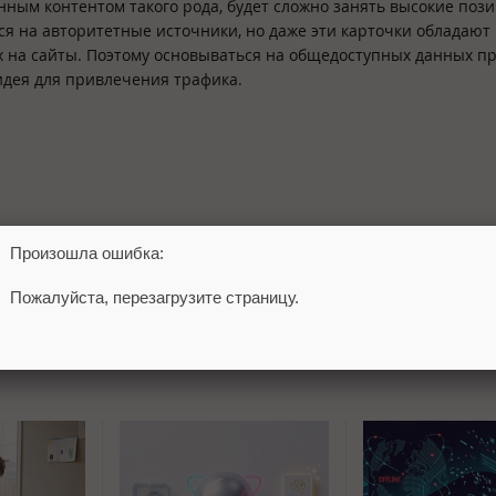
нным контентом такого рода, будет сложно занять высокие поз
тся на авторитетные источники, но даже эти карточки обладают
их на сайты. Поэтому основываться на общедоступных данных п
идея для привлечения трафика.
Произошла ошибка:
Пожалуйста, перезагрузите страницу.