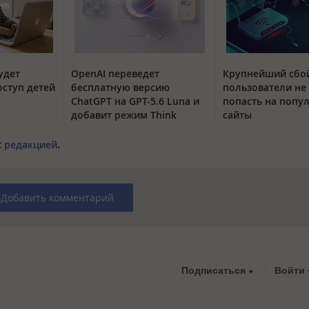
удет
OpenAI переведет
Крупнейший сбой
оступ детей
бесплатную версию
пользователи не
ChatGPT на GPT-5.6 Luna и
попасть на попу
добавит режим Think
сайты
с
редакцией
.
Добавить комментарий
Подписаться
Войти