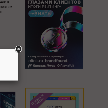
иции в
 низким
ри