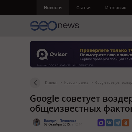
Новости
Статьи
Интервью
Главная
>
Новости рынка
>
Google советует возде
Google советует возде
общеизвестных фактов
Валерия Полякова
08 Октября 2015,
в 12:14