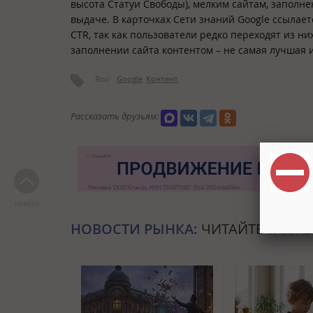
высота Статуи Свободы), мелким сайтам, заполне
выдаче. В карточках Сети знаний Google ссылае
CTR, так как пользователи редко переходят из н
заполнении сайта контентом – не самая лучшая 
Теги:
Google
Контент
Рассказать друзьям:
Наверх
НОВОСТИ РЫНКА:
ЧИТАЙТЕ ТАКЖЕ