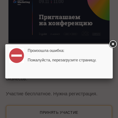
Произошла ошибка:
Программа конференции будет интересна
Пожалуйста, перезагрузите страницу.
маркетологам, руководителям маркетинга и
продаж B2B-компаний, а также владельцам
бизнесов.
Участие бесплатное. Нужна регистрация.
ПРИНЯТЬ УЧАСТИЕ