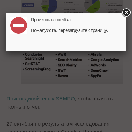
Произошла ошибка:
Популярные SEO-инструменты: Moz,
Пожалуйста, перезагрузите страницу.
BrightEdge, SEMRush.
Присоединяйтесь к SEMPO
, чтобы скачать
полный отчет.
27 октября по результатам исследования
провели дискуссию в Google+ Hangout: