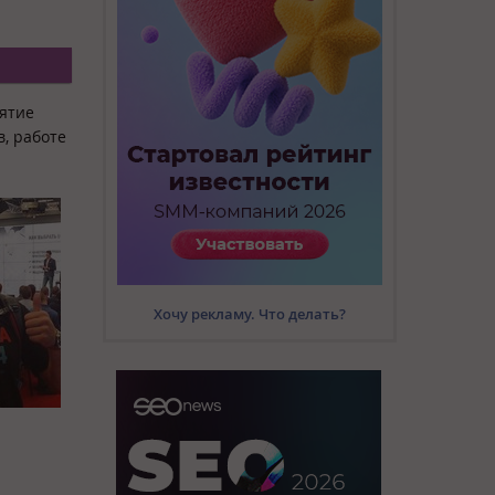
иятие
в, работе
Хочу рекламу. Что делать?