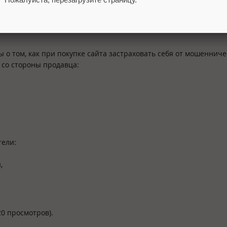
 о том, как при покупке сайта застраховать себя от мошенниче
со стороны продавца:
ели:
,
0 просмотров).