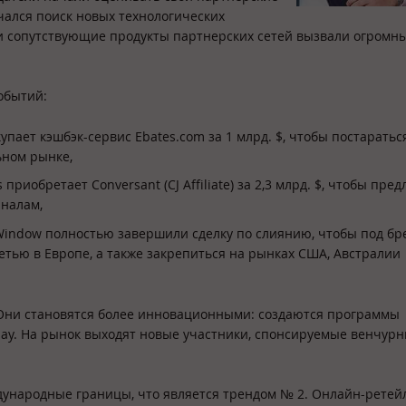
чался поиск новых технологических
 и сопутствующие продукты партнерских сетей вызвали огромн
обытий:
купает кэшбэк-сервис Ebates.com за 1 млрд. $, чтобы постаратьс
ьном рынке,
 приобретает Conversant (CJ Affiliate) за 2,3 млрд. $, чтобы пре
аналам,
te Window полностью завершили сделку по слиянию, чтобы под б
етью в Европе, а также закрепиться на рынках США, Австралии
Они становятся более инновационными: создаются программы
nday. На рынок выходят новые участники, спонсируемые венчур
ждународные границы, что является трендом № 2. Онлайн-рете