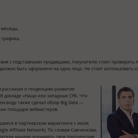
 месяцы,
 трафика,
ствия с подставными продавцами, покупателю стоит проверять 
 должно быть оформлено на одно лицо. Не стоит использовать 
в
рассказал о тенденциях развития
 В докладе «Наши или западные CPA. Что
ександр также сделал обзор Big Data —
сии площадок вебмастеров.
шиеся в партнерском маркетинге с июля
gle Affiliate Network). По словам Савченкова,
датели начали оценивать свои партнерские