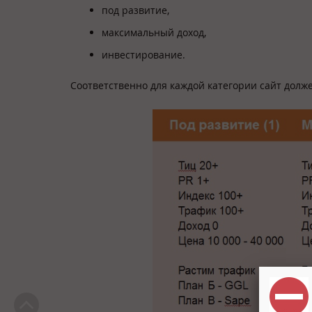
под развитие,
максимальный доход,
инвестирование.
Соответственно для каждой категории сайт долж