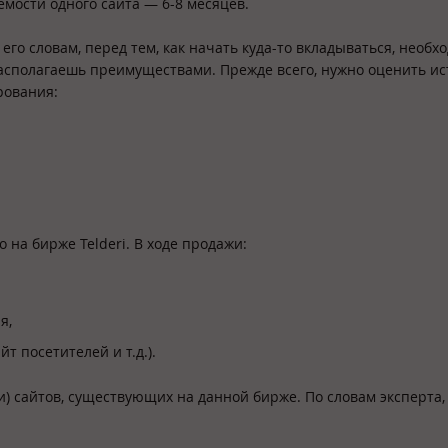
емости одного сайта — 6-8 месяцев.
его словам, перед тем, как начать куда-то вкладываться, необх
располагаешь преимуществами. Прежде всего, нужно оценить и
рования:
 на бирже Telderi. В ходе продажи:
я,
т посетителей и т.д.).
) сайтов, существующих на данной бирже. По словам эксперта,