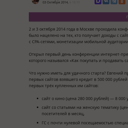
03 Октября 2014,
в 18:10
2 и 3 октября 2014 года в Москве проходила ко
было нацелено на тех, кто получает доходы с сай
с CPA-сетями, монетизации мобильной аудитории
Открыл первый день конференции интернет-пр
которого назывался «Как покупать и продавать с
Что нужно иметь для удачного старта? Евгений п
первых сайтов взявшего кредит в 500 000 рублей 
первых трёх купленных им сайтов:
сайт о кино (цена 280 000 рублей) — 8 000
сайт со статьями на женскую тематику (це
посетителей в месяц,
ГС с почти нулевой посещаемостью специа