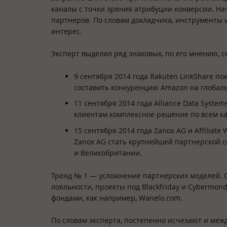
каналы с точки зрения атрибуции конверсии. На
партнеров. По словам докладчика, инструменты
интерес.
Эксперт выделил ряд знаковых, по его мнению, с
9 сентября 2014 года Rakuten LinkShare по
составить конкуренцию Amazon на глобал
11 сентября 2014 года Alliance Data Systems
клиентам комплексное решение по всем к
15 сентября 2014 года Zanox AG и Affilia
Zanox AG стать крупнейшей партнерской с
и Великобритании.
Тренд № 1 — усложнение партнерских моделей. 
лояльности, проекты под Blackfriday и Cybermo
фондами, как например, Wanelo.com.
По словам эксперта, постепенно исчезают и ме