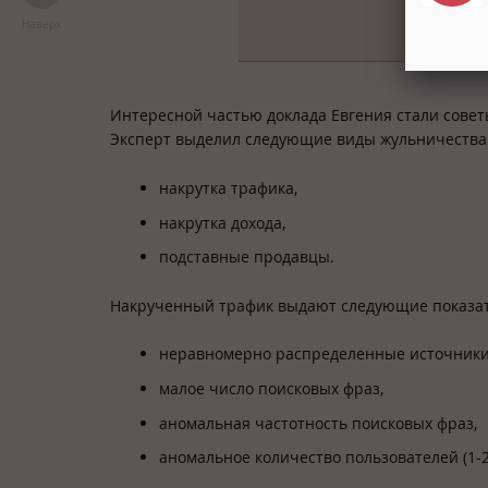
Наверх
Интересной частью доклада Евгения стали советы
Эксперт выделил следующие виды жульничества 
накрутка трафика,
накрутка дохода,
подставные продавцы.
Накрученный трафик выдают следующие показат
неравномерно распределенные источники
малое число поисковых фраз,
аномальная частотность поисковых фраз,
аномальное количество пользователей (1-2