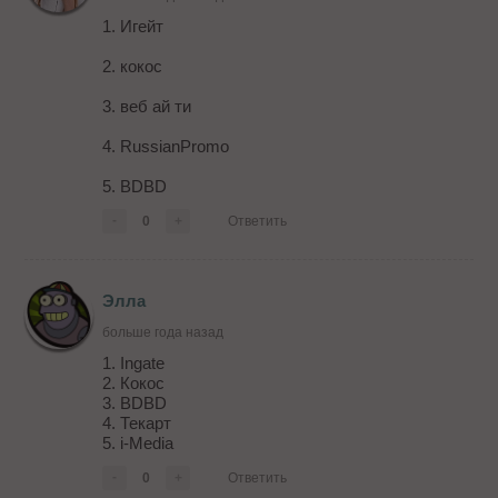
1. Игейт
2. кокос
3. веб ай ти
4. RussianPromo
5. BDBD
-
0
+
Ответить
Элла
больше года назад
1. Ingate
2. Кокос
3. BDBD
4. Текарт
5. i-Media
-
0
+
Ответить