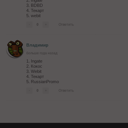
2. Ingate
3. BDBD
4. Текарт
5. webit
-
0
+
Ответить
Владимир
больше года назад
1. Ingate
2. Кокос
3. Webit
4. Текарт
5. RussianPromo
-
0
+
Ответить