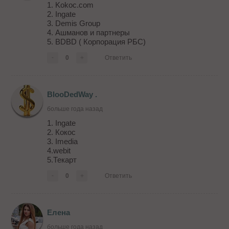
1. Kokoc.com
2. Ingate
3. Demis Group
4. Ашманов и партнеры
5. BDBD ( Корпорация РБС)
-
0
+
Ответить
BlooDedWay .
больше года назад
1. Ingate
2. Кокос
3. Imedia
4.webit
5.Текарт
-
0
+
Ответить
Елена
больше года назад