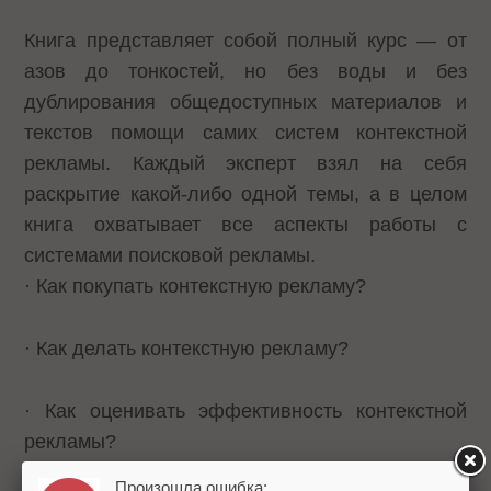
Книга представляет собой полный курс — от
азов до тонкостей, но без воды и без
дублирования общедоступных материалов и
текстов помощи самих систем контекстной
рекламы. Каждый эксперт взял на себя
раскрытие какой-либо одной темы, а в целом
книга охватывает все аспекты работы с
системами поисковой рекламы.
· Как покупать контекстную рекламу?
· Как делать контекстную рекламу?
· Как оценивать эффективность контекстной
рекламы?
Произошла ошибка: