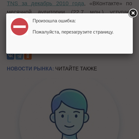
TNS за декабрь 2010 года
, «ВКонтакте» по
месячной аудитории (22,7 млн.) уступает
только Яндексу и Mail.ru, владеющему сегодня
Произошла ошибка:
третью акций компании.
Пожалуйста, перезагрузите страницу.
Теги:
Рунет
Юрий Мильнер
Аркадий Волож
Павел
Дуров
Mail.ru Group
ВКонтакте
Яндекс
НОВОСТИ РЫНКА:
ЧИТАЙТЕ ТАКЖЕ