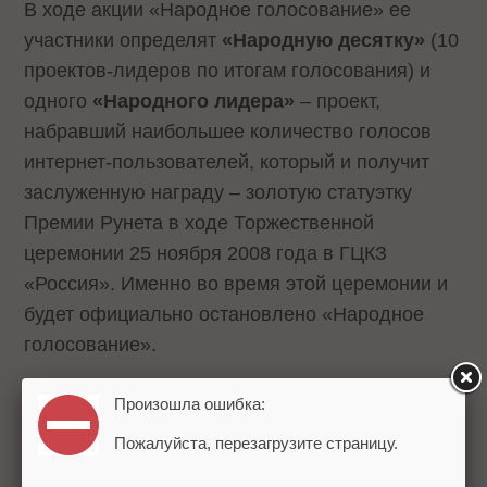
В ходе акции «Народное голосование» ее
участники определят
«Народную десятку»
(10
проектов-лидеров по итогам голосования) и
одного
«Народного лидера»
– проект,
набравший наибольшее количество голосов
интернет-пользователей, который и получит
заслуженную награду – золотую статуэтку
Премии Рунета в ходе Торжественной
церемонии 25 ноября 2008 года в ГЦКЗ
«Россия». Именно во время этой церемонии и
будет официально остановлено «Народное
голосование».
Подробности:
Произошла ошибка:
www\.PremiaRuneta\.ru
Пожалуйста, перезагрузите страницу.
Напомним, что в этом году акция
«Народное