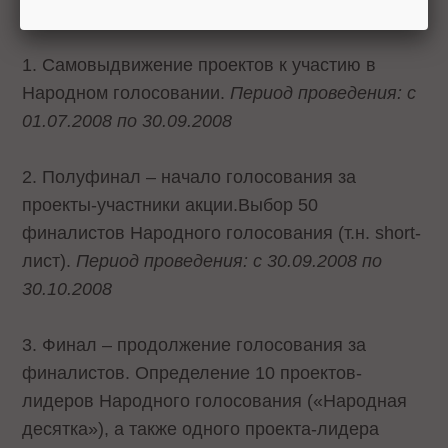
голосование»
проходит в 3 этапа:
1. Самовыдвижение проектов к участию в
Народном голосовании.
Период проведения: с
01.07.2008 по 30.09.2008
2. Полуфинал – начало голосования за
проекты-участники акции.Выбор 50
финалистов Народного голосования (т.н. short-
лист).
Период проведения: с 30.09.2008 по
30.10.2008
3. Финал – продолжение голосования за
финалистов. Определение 10 проектов-
лидеров Народного голосования («Народная
десятка»), а также одного проекта-лидера