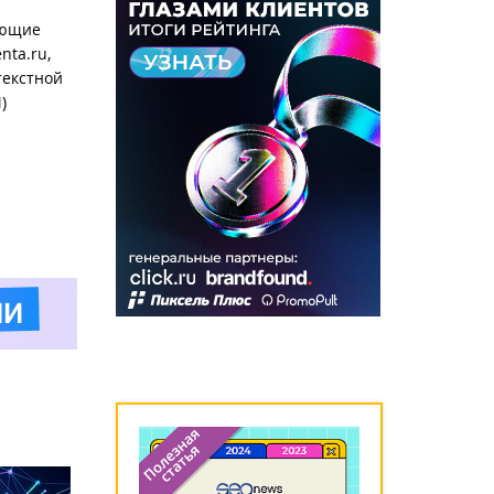
ующие
nta.ru,
текстной
)