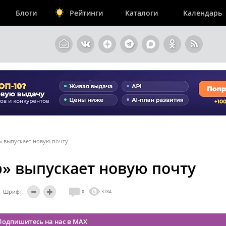
Блоги
Рейтинги
Каталоги
Календарь
» выпускает новую почту
р» выпускает новую почту
Шрифт:
0
3784
Подпишитесь на нас в MAX