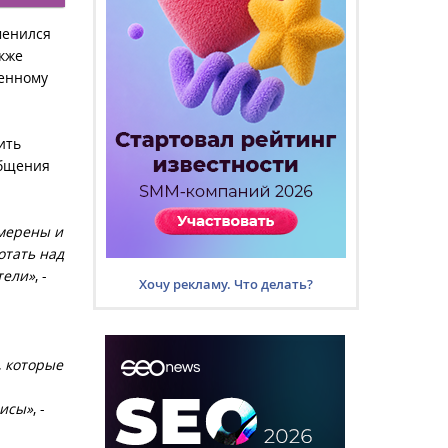
менился
кже
венному
ить
общения
амерены и
отать над
тели»
, -
Хочу рекламу. Что делать?
, которые
висы»
, -