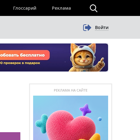
×
Глоссарий
Реклама
Войти
РЕКЛАМА НА САЙТЕ