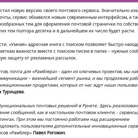
стил новую версию своего почтового сервиса. Значительно из
очты, сервис обзавелся новым современным интерфейсом, а та
нообразных тем для оформления почтовой странички по собст
этих тем полтора десятка и в дальнейшем их число будет расти.
ти. «Умная» адресная книга с поиском позволяет быстро наход
 меткам важности вместе с поиском писем в папке – нужные со
ную защиту от рекламных рассылок.
тов, почта для «Рамблера» - один из ключевых проектов, мы н
коммуникации – важнейший сегмент рынка, и мы продолжим раб
икационными продуктами, которых от нас ждут наши пользова
а Турищева
.
 функциональных почтовых решений в Рунете. Здесь реализован
ние сообщений, как в настольном почтовом клиенте, - сервисы
стингах. При этом мы постоянно работаем над расширением
редложить пользователям дополнительные инновационные сер
исов «Рамблер»
Павел Рогожин
.