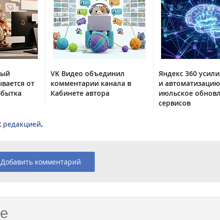
тый
VK Видео объединил
Яндекс 360 усили
вается от
комментарии канала в
и автоматизацию
збытка
Кабинете автора
июльское обнов
сервисов
с
редакцией
.
Добавить комментарий