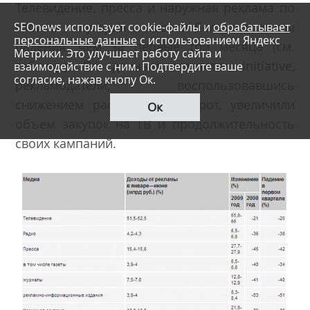
Телевидение, пресса и наружная реклама по
SEOnews использует cookie-файлы и
обрабатывает
итогам полугодия показали большие темпы
персональные данные
с использованием Яндекс
падения, чем за первые три месяца (см.
Метрики. Это улучшает работу сайта и
таблицу). По данным агентства Initiative,
взаимодействие с ним. Подтвердите ваше
согласие, нажав кнопу Ок.
рекламодатели, воспользовавшись
снижением расценок, наоборот, увеличили
Ок
объем закупок на ТВ и продолжительность
своих кампаний.