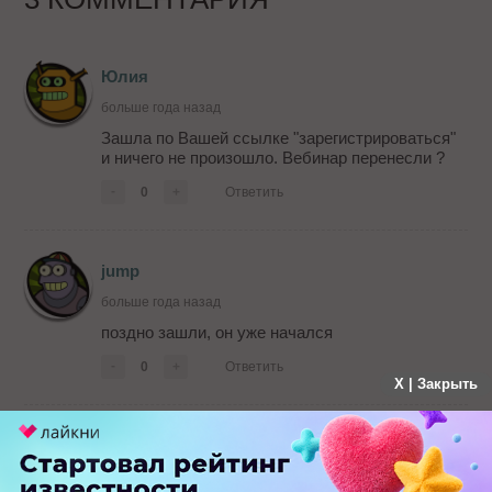
Юлия
больше года назад
Зашла по Вашей ссылке "зарегистрироваться"
и ничего не произошло. Вебинар перенесли ?
-
0
+
Ответить
jump
больше года назад
поздно зашли, он уже начался
-
0
+
Ответить
X | Закрыть
Андрей
больше года назад