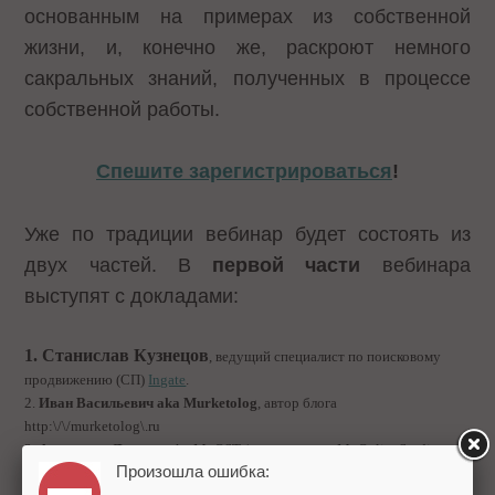
основанным на примерах из собственной
жизни, и, конечно же, раскроют немного
сакральных знаний, полученных в процессе
собственной работы.
Спешите зарегистрироваться
!
Уже по традиции вебинар будет состоять из
двух частей. В
первой части
вебинара
выступят с докладами:
1. Станислав Кузнецов
, ведущий специалист по поисковому
продвижению (СП)
Ingate
.
2.
Иван Васильевич aka Murketolog
, автор блога
http:\/\/murketolog\.ru
3.
Александр Люстик
, aka MyOST (руководитель MyOnlineStudio,
Произошла ошибка:
ведущий ресурса SEOM.info)
.