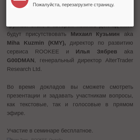
4.
Денис Макаров
, руководитель SEO-отдела компании MIRALAB
Пожалуйста, перезагрузите страницу.
Во
второй части
онлайн-семинара пройдет
круглый стол, в котором помимо докладчиков
будут присутствовать
Михаил Кузьмин
aka
Miha Kuzmin (KMY),
директор по развитию
сервиса ROOKEE и
Илья Зябрев
aka
G00DMAN
, генеральный директор AlterTrader
Research Ltd.
Во время докладов вы сможете смотреть
презентации и задавать участникам вопросы,
как текстовые, так и голосовые в прямом
эфире.
Участие в семинаре бесплатное.