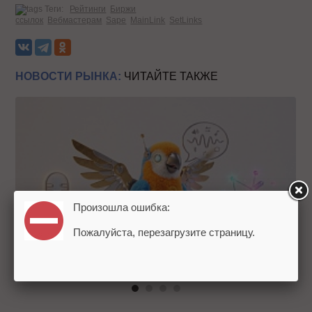
Теги:
Рейтинги
Биржи
ссылок
Вебмастерам
Sape
MainLink
SetLinks
НОВОСТИ РЫНКА:
ЧИТАЙТЕ ТАКЖЕ
Произошла ошибка:
Пожалуйста, перезагрузите страницу.
Эпоха «Окей, Google» завершается: на смену Google
Assistant приходит Gemini