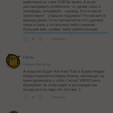
майнлинке их тоже ОЧЕНЬ много. А если
рассматривать юзабилити, то, кроме сапы и
линкфида, интерфейс - кошмар. Кто и чем их
проектирует - страшно подумать! Что касается
вывода денег, то по-человечески это сделано
лишь в сапе, у остальных либо слишком
большие мин. суммы, либо грабительские
проценты (привет, пропажа!), либо тормозной
вывод. Кроме того, в мелких биржах
-
0
+
Ответить
рекламодателей мало, поэтому доход ...
Гость
больше года назад
А когда же будет 4-й этап? Как в буржуляндии.
Когда откроеются биржи блогов, желающих за
мани размещать у себя статьи? ИМХО весь
буржуйнет на этом сидит, в русляндии как
всегда все на пару лет отстает :)
-
0
+
Ответить