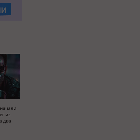
 начали
ег из
а два