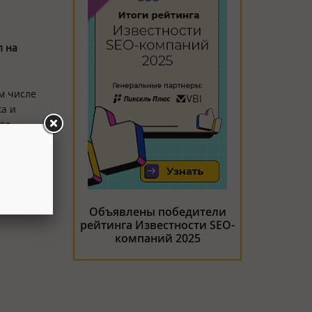
л на
м числе
ка и
то
не
Объявлены победители
рейтинга Известности SEO-
компаний 2025