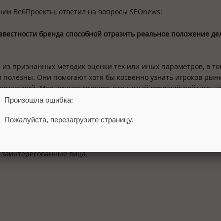
ии ВебПроекты, ответил на вопросы SEOnews:
звестности бренда способной отразить реальное положение де
й из признанных методик оценки тех или иных параметров, в то
и полезны. Они помогают хотя бы косвенно узнать игроков рын
начинающий. Мое личное мнение, что самый хороший рейтинг - э
 прибыли).
Произошла ошибка:
Пожалуйста, перезагрузите страницу.
 проводила исследования
SEO-
рынка?
ержать волну критики, т.к. до нас исследования рынка никто 
ы заинтересованные лица.