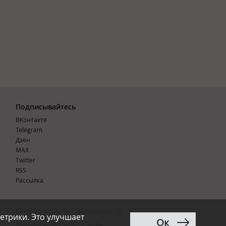
Подписывайтесь
ВКонтакте
Telegram
Дзен
MAX
Тwitter
RSS
Рассылка
Разработка сайта:
Renaissance Art
етрики. Это улучшает
Ок
12+
Продвижение сайта
:
Ingate