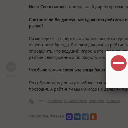
Иван Севостьянов,
генеральный директор компан
Считаете ли Вы данную методологию рейтинга и
рынке?
По методике - экспертный анализ является одно
известности бренда. В целом для рынка рейтинг
определить, кто ведущий игрок, а кто - только 
рейтинг, выстроенный по обороту компаний (или
Что было самым сложным, когда Ваша компания
Наверх
По собственному опыту наиболее сложно было выд
проводил. А рейтинги мы никогда не делали - м
Теги:
Рейтинги
SEO-компании
Клиентам
SEOnews
Рассказать друзьям: