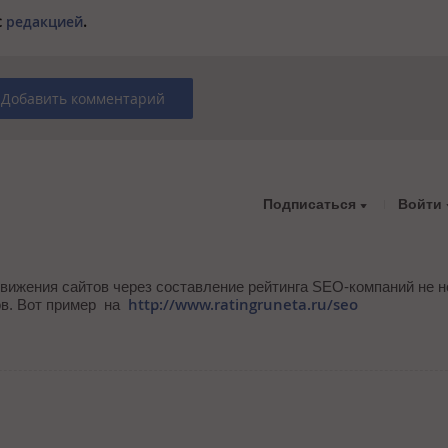
с
редакцией
.
Добавить комментарий
Подписаться
Войти
ижения сайтов через составление рейтинга SEO-компаний не н
http://www.ratingruneta.ru/seo
ов. Вот пример на