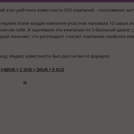
й этап рейтинга известности SEO-компаний – голосование экс
 первом этапе каждая компания-участник называла 10 самых и
лючая себя. И оценивала эти компании по 5-балльной шкале, гд
орый означает, что респондент считает компанию наиболее из
цу. Индекс известности был рассчитан по формуле:
)+
B
(0,8) + С (0,6) +
D
(0,4) +
E
(0,2)
N