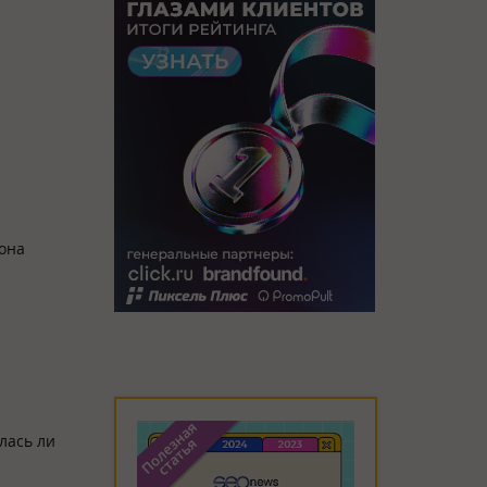
она
лась ли