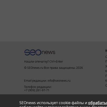
О
Нашли опечатку? Ctrl+Enter
П
У
© SEOnews.ru Все права защищены. 2026
К
Email редакции: info@seonews.ru
К
О
Телефон редакции:
+7 (909) 261-97-71
SEOnews использует cookie-файлы и
обрабаты
This site is protected by reCAPTCHA and the Google
Privacy Policy
and
Terms of Service
apply.