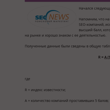
Начался следующи
Напомним, что на
SEO-компаний, иск
высший балл, кот
на рынке и хорошо знаком с ее деятельностью.
Полученные данные были сведены в общую табли
R
=
A
(1
где
R = индекс известности;
А = количество компаний проставивших 5 балов;