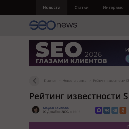
Новости
Статьи
Интервью
Главная
>
Новости рынка
>
Рейтинг известности 
Рейтинг известности 
Марал Гаипова
09 Декабря 2009,
в 16:16