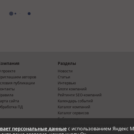
Компания
Разделы
 проекте
Новости
риглашаем авторов
Статьи
словия публикации
Интервью
онтакты
Блоги компаний
Правила
Рейтинги SEO-компаний
арта сайта
Календарь событий
бработка ПД
Каталог компаний
Каталог сервисов
Библиотека
Энциклопедия интернет-маркетинга
вает персональные данные
с использованием Яндекс М