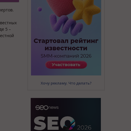
пертов.
звестных
е 5 –
вестной
Хочу рекламу. Что делать?