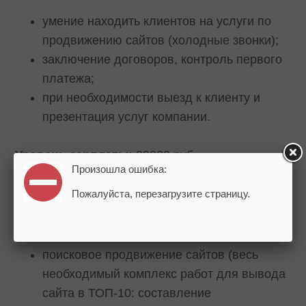
умение находить клиентов на услуги по
продвижению сайтов (холодные звонки);
заключение договоров, контроль первого
платежа;
при необходимости выезд к клиенту и
презентация услуг компании.
Уровень зарплаты:
80000 руб.
Произошла ошибка:
Пожалуйста, перезагрузите страницу.
2. SEO-СПЕЦИАЛИСТ
Задачи:
поисковое продвижение сайтов (весь
необходимый комплекс работ для вывода
сайта в ТОП-10: составление