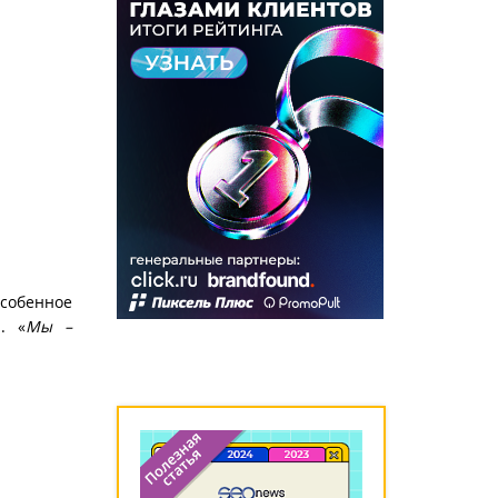
собенное
. «
Мы –