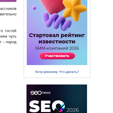
лассников
твительно
о гостей
нием чуть
е – народ
Хочу рекламу. Что делать?