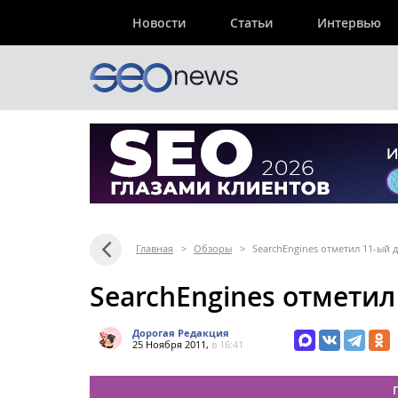
Новости
Статьи
Интервью
Главная
>
Обзоры
>
SearchEngines отметил 11-ый
SearchEngines отметил
Дорогая Редакция
25 Ноября 2011,
в 16:41