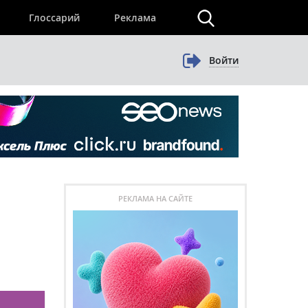
×
Глоссарий
Реклама
Войти
РЕКЛАМА НА САЙТЕ