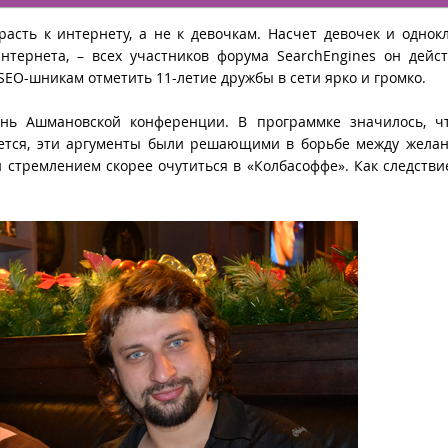
расть к интернету, а не к девочкам. Насчет девочек и однок
интернета, – всех участников форума SearchEngines он дейс
SEO-шникам отметить 11-летие дружбы в сети ярко и громко.
ень Ашмановской конференции. В программке значилось, чт
ается, эти аргументы были решающими в борьбе между жела
стремлением скорее очутиться в «Колбасоффе». Как следстви