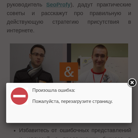
руководитель
SeoProfy
), дадут практические
советы и расскажут про правильную и
действующую стратегию присутствия в
интернете.
Произошла ошибка:
Пожалуйста, перезагрузите страницу.
В результате вы:
Избавитесь от ошибочных представлений