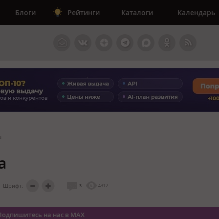
Блоги
Рейтинги
Каталоги
Календарь
а
а
Шрифт:
3
4312
Подпишитесь на нас в MAX