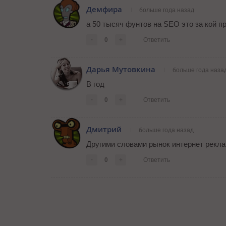
Демфира
больше года назад
а 50 тысяч фунтов на SEO это за кой 
-
0
+
Ответить
Дарья Мутовкина
больше года наза
В год
-
0
+
Ответить
Дмитрий
больше года назад
Другими словами рынок интернет рекла
-
0
+
Ответить