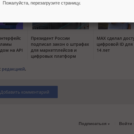
Пожалуйста, перезагрузите страницу.
интерфейс
Президент России
MAX сделал дос
кламы
подписал закон о штрафах
цифровой ID для 
одом на API
для маркетплейсов и
14 лет
цифровых платформ
с
редакцией
.
Добавить комментарий
Подписаться
Войти