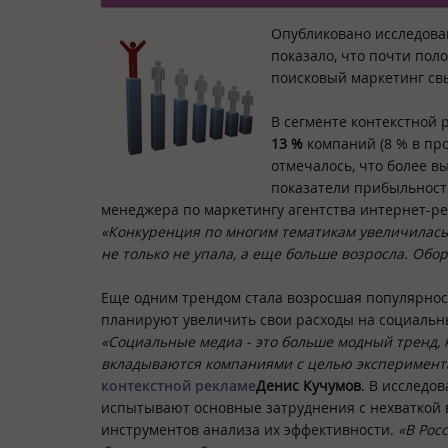
Опубликовано исследов
показало, что почти пол
поисковый маркетинг свы
В сегменте контекстной 
13 %
компаний (8 % в про
отмечалось, что более в
показатели прибыльност
менеджера по маркетингу агентства интернет-рек
«Конкуренция по многим тематикам увеличилась, 
не только не упала, а еще больше возросла. Обор
Еще одним трендом стала возросшая популярно
планируют увеличить свои расходы на социаль
«
Социальные медиа - это больше модный тренд, 
вкладываются компаниями с целью эксперимент
контекстной рекламе
Денис Кучумов
. В исследо
испытывают основные затруднения с нехваткой 
инструментов анализа их эффективности.
«В Рос