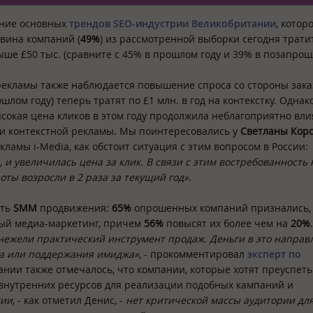
ание основных
трендов SEO-индустрии Великобритании
, котор
овина компаний (
49%
) из рассмотренной выборки сегодня трати
ше £50 тыс. (сравните с 45% в прошлом году и 39% в позапрош
рекламы также наблюдается повышение спроса со стороны зака
шлом году) теперь тратят по £1 млн. в год на контекстку. Однак
ысокая цена кликов в этом году продолжила неблагоприятно вли
и контекстной рекламы. Мы поинтересовались у
Светланы Коро
ламы i-Media, как обстоит ситуация с этим вопросом в России:
и увеличилась цена за клик. В связи с этим востребованность 
оты возросли в 2 раза за текущий год»
.
сть
SMM
продвижения:
65%
опрошенных компаний признались,
ный медиа-маркетинг, причем
56%
повысят их более чем на
20%
.
нежели практический инструмент продаж. Деньги в это направ
а или поддержания имиджа»
, - прокомментировал
эксперт по
вании также отмечалось, что компании, которые хотят преуспеть
внутренних ресурсов для реализации подобных кампаний и
сии
, - как отметил Денис, -
нет критической массы аудитории дл