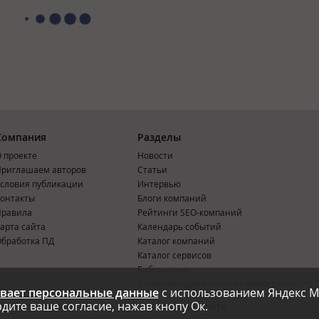
Компания
Разделы
 проекте
Новости
риглашаем авторов
Статьи
словия публикации
Интервью
онтакты
Блоги компаний
Правила
Рейтинги SEO-компаний
арта сайта
Календарь событий
бработка ПД
Каталог компаний
Каталог сервисов
Библиотека
Энциклопедия интернет-маркетинга
вает персональные данные
с использованием Яндекс М
дите ваше согласие, нажав кнопу Ок.
Мобильная версия
Реклама на сайте