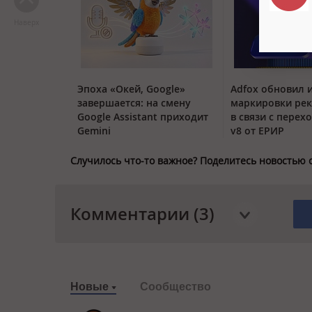
Наверх
Эпоха «Окей, Google»
Adfox обновил 
завершается: на смену
маркировки ре
Google Assistant приходит
в связи с перех
Gemini
v8 от ЕРИР
Случилось что-то важное? Поделитесь новостью 
Комментарии (3)
Новые
Сообщество