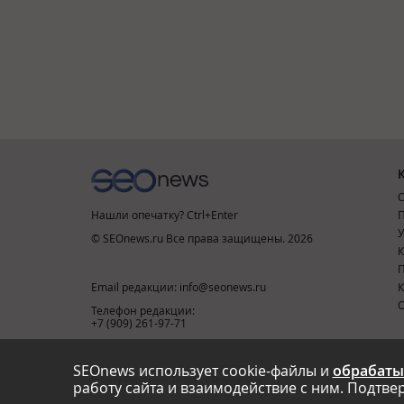
О
Нашли опечатку? Ctrl+Enter
П
У
© SEOnews.ru Все права защищены. 2026
К
Email редакции: info@seonews.ru
К
О
Телефон редакции:
+7 (909) 261-97-71
SEOnews использует cookie-файлы и
обрабаты
This site is protected by reCAPTCHA and the Google
Privacy Policy
and
Terms of Service
apply.
работу сайта и взаимодействие с ним. Подтвер