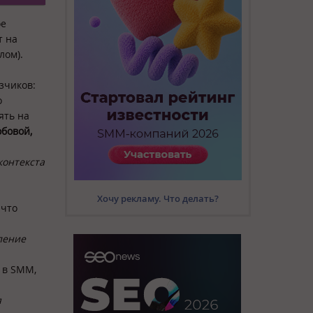
ое
т на
лом).
зчиков:
о
ять на
бовой,
контекста
Хочу рекламу. Что делать?
 что
ление
 в SMM,
я