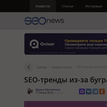
Новости
Статьи
Интервью
Главная
>
Новости рынка
>
SEO-тренды из-за бугр
SEO-тренды из-за бугр
Дарья Мутовкина
17 Июня 2010,
в 18:50