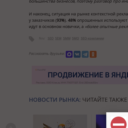
большинства бизнесов, поэтому разговор про 
И наконец, ситуация на рынке контекстной рекл
у заказчиков (
93%
).
48%
опрошенных используют
идут в основном новички, а
«более опытные рекл
Теги:
SEO
SEM
SMM
SMO
SEO-компании
Рассказать друзьям:
НОВОСТИ РЫНКА:
ЧИТАЙТЕ ТАКЖЕ