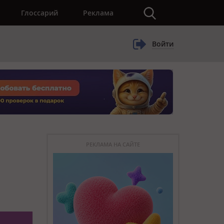
×
Глоссарий
Реклама
Войти
РЕКЛАМА НА САЙТЕ