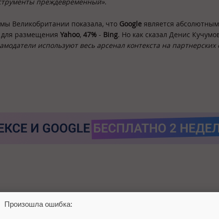
инструменты преждевременный»
.
амы Великобритании показала, что
Google
является абсолютным
 для размещения
Yahoo
,
47%
-
Bing
. Но как сказал Денис Кучумов
амодатели используют весь арсенал контекста на партнерских 
Произошла ошибка: