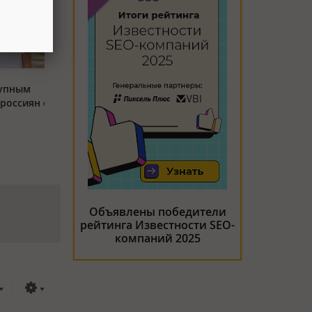
тупным
россиян с
Объявлены победители
рейтинга Известности SEO-
компаний 2025