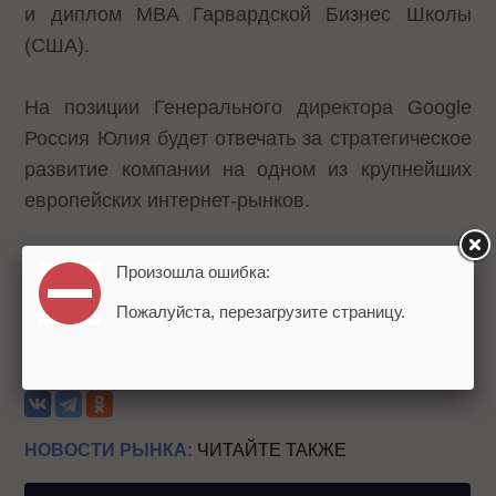
и диплом MBA Гарвардской Бизнес Школы
(США).
На позиции Генерального директора Google
Россия Юлия будет отвечать за стратегическое
развитие компании на одном из крупнейших
европейских интернет-рынков.
Напомним,
Владимир Долгов
, занимавший
Произошла ошибка:
позицию генерального директора Google
Пожалуйста, перезагрузите страницу.
Россия,
покинул свой пост
в конце июня 2012.
Теги:
Пресс-релизы
Google
Кадры
Поисковые системы
НОВОСТИ РЫНКА:
ЧИТАЙТЕ ТАКЖЕ