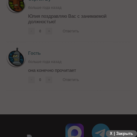
больше года назад
Юлия поздравляю Вас с занимаемой
должностью!
-
0
+
Ответить
Гость
больше года назад
она конечно прочитает
-
0
+
Ответить
X | Закрыть