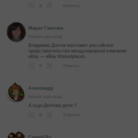
-
0
+
Ответить
Марал Гаипова
больше года назад
Владимир Долгов возглавит российское
представительство международной компании
eBay — eBay Marketplaces.
-
0
+
Ответить
Александр
больше года назад
А куда Долгова дели ?
-
0
+
Ответить
Сергей Бу