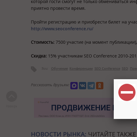
которой гости смогут не только обмениваться и
приятно провести время.
Пройти регистрацию и приобрести билет на уча
http://www.seoconference.ru/
Стоимость:
7500 участие (на момент публикации)
Скидка:
15% участникам SEO Conference 2010-201
Теги:
Обучение
Конференции
SEO Conference
SEO
Пре
Рассказать друзьям:
Наверх
НОВОСТИ РЫНКА:
ЧИТАЙТЕ ТАКЖЕ