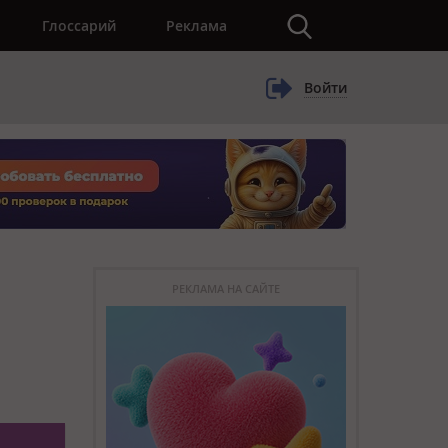
×
Глоссарий
Реклама
Войти
РЕКЛАМА НА САЙТЕ