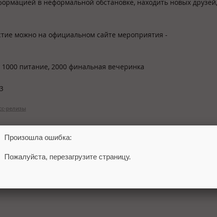
нформацией в неформальной обстановке, находить новых друзей,
стие можно на официальном сайте мероприятия -
, 1000 питание, 2000 финальная вечеринка
3
сс-релизы
Произошла ошибка:
Пожалуйста, перезагрузите страницу.