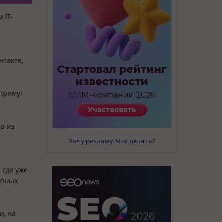
 IT-
нтакте,
 примут
о из
Хочу рекламу. Что делать?
 где уже
упных
и, на