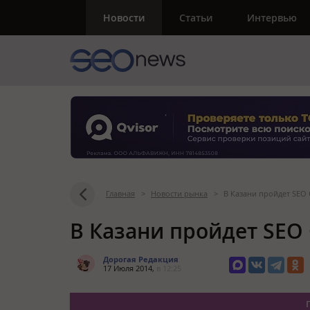
Новости
Статьи
Интервью
Главная
>
Новости рынка
>
В Казани пройдет SEO 
В Казани пройдет SEO 
Дорогая Редакция
17 Июля 2014,
в 12:25