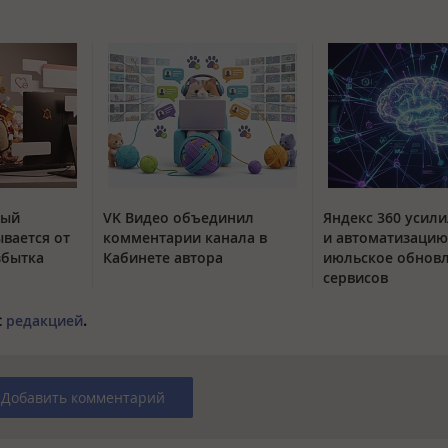
тый
VK Видео объединил
Яндекс 360 усили
вается от
комментарии канала в
и автоматизацию
збытка
Кабинете автора
июльское обнов
сервисов
с
редакцией
.
Добавить комментарий