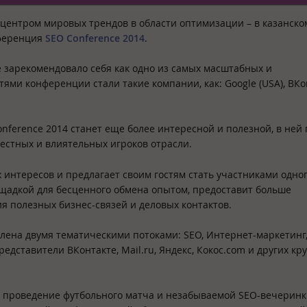
 центром мировых трендов в области оптимизации – в казанском
нференция
SEO Conference 2014
.
е зарекомендовало себя как одно из самых масштабных и
ми конференции стали такие компании, как: Google (USA), ВКо
onference 2014 станет еще более интересной и полезной, в ней
вестных и влиятельных игроков отрасли.
нтересов и предлагает своим гостям стать участниками одног
ощадкой для бесценного обмена опытом, предоставит больше
я полезных бизнес-связей и деловых контактов.
лена двумя тематическими потоками: SEO, Интернет-маркетинг,
едставители ВКонтакте, Mail.ru, Яндекс, Кокос.com и других кр
 проведение футбольного матча и незабываемой SEO-вечеринк