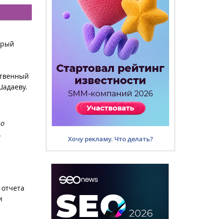
орый
ственный
Шадаеву.
но
.
Хочу рекламу. Что делать?
 отчета
и