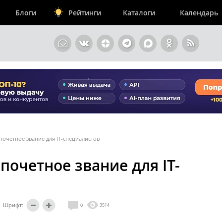
Блоги
Рейтинги
Каталоги
Календарь
 почетное звание для IT-специалистов
 почетное звание для IT-
Шрифт:
0
3514