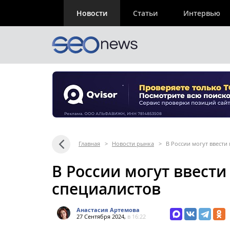
Новости
Статьи
Интервью
Главная
>
Новости рынка
>
В России могут ввести
В России могут ввести
специалистов
Анастасия Артемова
27 Сентября 2024,
в 16:22