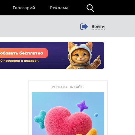
×
Глоссарий
Реклама
Войти
РЕКЛАМА НА САЙТЕ