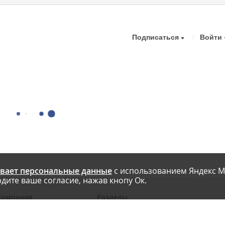
Подписаться
Войти
вает персональные данные
с использованием Яндекс М
дите ваше согласие, нажав кнопу Ок.
Компания
Разделы
 проекте
Новости
риглашаем авторов
Статьи