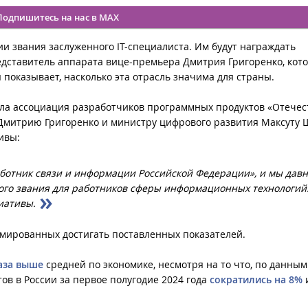
Подпишитесь на нас в MAX
ии звания заслуженного IT-специалиста. Им будут награждать
дставитель аппарата вице-премьера Дмитрия Григоренко, кот
ы показывает, насколько эта отрасль значима для страны.
ла ассоциация разработчиков программных продуктов «Отече
Дмитрию Григоренко и министру цифрового развития Максуту 
ивы:
аботник связи и информации Российской Федерации», и мы дав
ого звания для работников сферы информационных технологий
иативы.
емированных достигать поставленных показателей.
раза выше
средней по экономике, несмотря на то что, по данным
ов в России за первое полугодие 2024 года
сократились на 8%