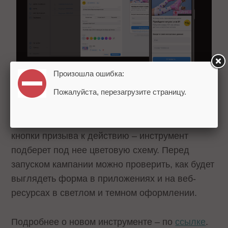
Произошла ошибка:
Пожалуйста, перезагрузите страницу.
Создать лид-форму и изменить ее дизайн
можно в кабинете VK Рекламы. В поле «Стили»
достаточно добавить обложку и выбрать цвет
кнопки призыва к действию – инструмент
подберет под нее цветовую схему. Перед
запуском кампании можно проверить, как будет
выглядеть форма в приложениях и на веб-
ресурсах в светлом и темном оформлении.
Подробнее о новом инструменте – по
ссылке
.