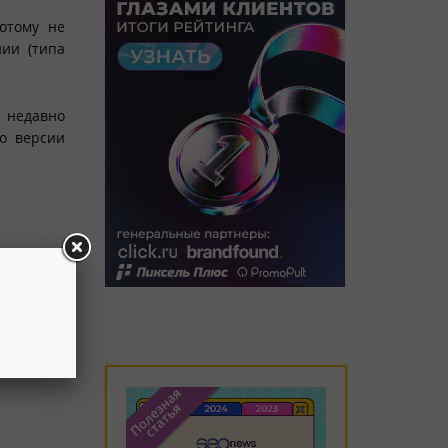
отому не
нии (типа
 недавно
о версии