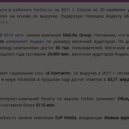
сто
в
рейтинге
Forbes.
ru
за 2011 г. Список из 30 наиболее
влен на основе их выручки. Лидерскую позицию Яндексу об
11 г.
ой
$515 млн
.
заняла компания
Mail
.
Ru
Group
. Напомним, что 
ra
опережает Яндекс
по размеру месячной аудитории. По д
в между компаниями достиг
60 тыс
. пользователей. Месячная 
рошлого года составила
29,969 млн
., месячная аудитория Яндекс
мает социальная сеть «
В Контакте
». Её выручка в 2011 г. сост
 в мире Facebook в прошлом году достиг отметки в
$3,71 млр
.
интернет-компаний Рунета по версии Forbes занимает
Объе
а составила более
$110 млн
.
orbes.ru заняла компания
SUP Media
, владеющая
Живым жур