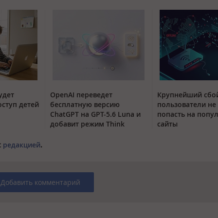
удет
OpenAI переведет
Крупнейший сбой
оступ детей
бесплатную версию
пользователи не
ChatGPT на GPT-5.6 Luna и
попасть на попу
добавит режим Think
сайты
с
редакцией
.
Добавить комментарий