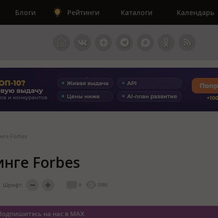
Блоги
Рейтинги
Каталоги
Календарь
нге Forbes
нге Forbes
Шрифт:
0
5086
Подпишитесь на нас в MAX