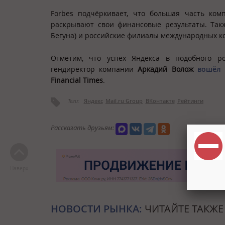
Forbes подчёркивает, что большая часть ко
раскрывают свои финансовые результаты. Такж
Бегуна) и российские филиалы международных ком
Отметим, что успех Яндекса в подобного ро
гендиректор компании
Аркадий Волож
вошёл 
Financial Times
.
Теги:
Яндекс
Mail.ru Group
ВКонтакте
Рейтинги
Рассказать друзьям:
Наверх
НОВОСТИ РЫНКА:
ЧИТАЙТЕ ТАКЖЕ