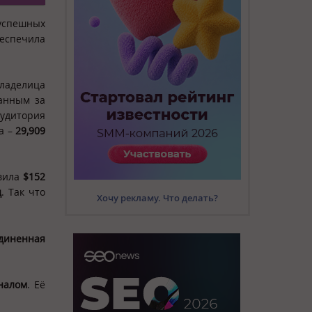
 успешных
еспечила
владелица
анным за
аудитория
а –
29,909
авила
$152
д
. Так что
Хочу рекламу. Что делать?
диненная
налом
. Её