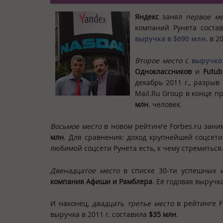
Яндекс
занял
первое ме
компаний Рунета соста
выручка в
$690 млн
.
в 20
Второе место
с
выручк
Одноклассников
и
Futub
декабрь 2011 г., разры
Mail.Ru Group в конце п
млн
. человек.
Восьмое место
в новом рейтинге Forbes.ru зани
млн
. Для сравнения: доход крупнейшей соцсети
любимой соцсети Рунета есть, к чему стремиться
Двенадцатое место
в списке 30-ти успешных 
компания Афиши и Рамблера
. Её годовая выручк
И наконец,
двадцать третье место
в рейтинге F
выручка в 2011 г. составила
$35 млн
.