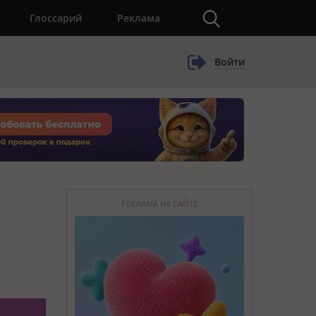
×
Глоссарий
Реклама
Войти
РЕКЛАМА НА САЙТЕ