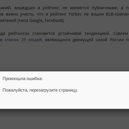
мпаний, вошедших в рейтинг, не являются публичными, а п
е важно учесть, что в рейтинг Forbes не вошли B2B-компа
паний (типа Google, Facebook).
да рейтингах становится устойчивой тенденцией. Совсем
в список 25 людей
, являющихся движущей силой России п
Произошла ошибка:
Пожалуйста, перезагрузите страницу.