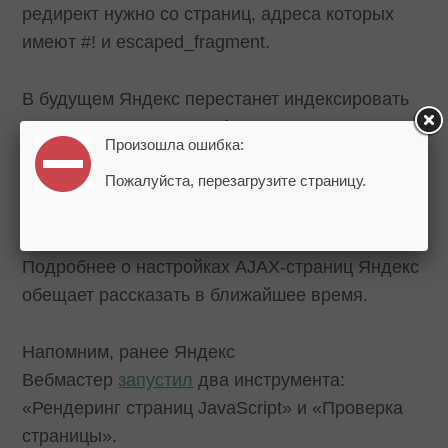
редирект нужно со страниц, адреса которых
имеют #! и escaped_fragment.
В будущем Яндекс перестанет индексировать
страницы с тегом meta_fragment. Поисковик
Произошла ошибка:
рекомендует проверить для таких страниц
Пожалуйста, перезагрузите страницу.
технологию рендеринга и настроить ее в
Вебмастере.
Подробнее о настройках AJAX-страниц Яндекс
обещает рассказать в ближайшее время.
Напомним, ранее Яндекс
Вебмастер
запустил
два инструмента:
«Рендеринг страниц JavaScript» и «Проверка
страницы».