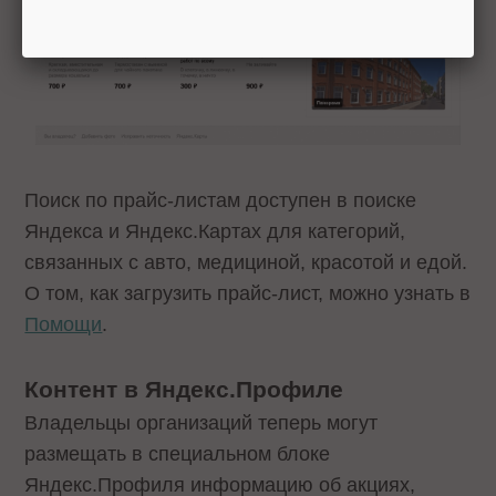
Поиск по прайс-листам доступен в поиске
Яндекса и Яндекс.Картах для категорий,
связанных с авто, медициной, красотой и едой.
О том, как загрузить прайс-лист, можно узнать в
Помощи
.
Контент в Яндекс.Профиле
Владельцы организаций теперь могут
размещать в специальном блоке
Яндекс.Профиля информацию об акциях,