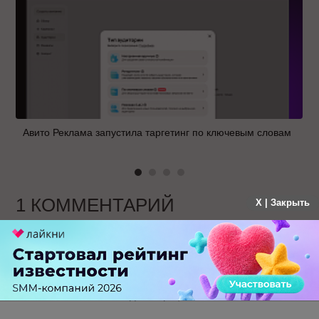
Авито Реклама запустила таргетинг по ключевым словам
1 КОММЕНТАРИЙ
X | Закрыть
Иван
больше года назад
Контент в Яндекс.Профиле - полезно
-
0
+
Ответить