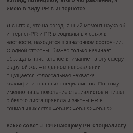
взгляд,
потенциалу этого направления, я
имею в виду
PR в интернете
?
Я считаю, что на сегодняшний момент наука об
интернет-
PR
и
PR
в социальных сетях в
частности, находится в зачаточном состоянии.
С одной стороны, бизнес только начинает
обращать пристальное внимание на эту сферу,
с другой же, – в данном направлении
ощущается колоссальная нехватка
квалифицированных специалистов. Поэтому
именно наше поколение специалистов и пишет
с белого листа правила и законы
PR
в
социальных сетях.
=en-us>
=en-us>
=en-us>
Какие советы начинающему PR-специалисту