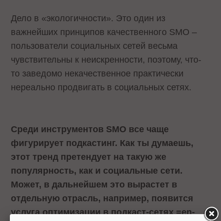
Дело в «экологичности». Это один из
важнейших принципов качественного
SMO
–
пользователи социальных сетей весьма
чувствительны к неискренности, поэтому, что-
то заведомо некачественное практически
нереально продвигать в социальных сетях.
Среди инструментов
SMO
все чаще
фигурирует подкастинг. Как ты думаешь,
этот тренд претендует на такую же
популярность, как и социальные сети.
Может, в дальнейшем это вырастет в
отдельную отрасль, например, появится
услуга оптимизации в подкаст-сетях
=en-