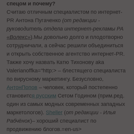
спецом и почему?
Считаю отличным специалистом по интернет-
PR
Антона Пугаченко
(от редакции -
руководитель отдела интернет-рекламы РА
«Волекс»
).Мы довольно долго и плодотворно
сотрудничали, а сейчас решили объединиться
и открыть собственное агентство интернет-
PR
.
Также хочу назвать Катю Тихонову
aka
Valerianoffka
="http:>
– блестящего специалиста
по вирусному маркетингу. Безусловно,
АнтонПопов
– человек, который постепенно
становитс
я русским
Сетом Годином (прим.ред.
один из самых модных современных западных
маркетологов).
Sheller
(
от редакции - Илья
Рабчёнок
)– хороший специалист по
продвижению блогов.
=en-us>