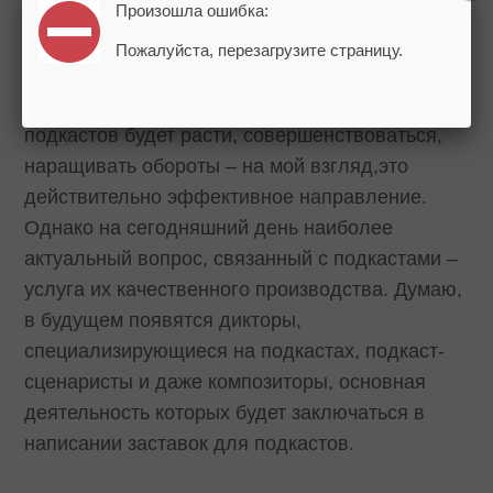
us>
:)
='font-family:wingdings'>
Произошла ошибка:
Пожалуйста, перезагрузите страницу.
Оптимизация в подкаст-сетях? Спасибо за
идею - надо подумать
:)
Безусловно, отрасль
подкастов будет расти, совершенствоваться,
наращивать обороты – на мой взгляд,это
действительно эффективное направление.
Однако на сегодняшний день наиболее
актуальный вопрос, связанный с подкастами –
услуга их качественного производства. Думаю,
в будущем появятся дикторы,
специализирующиеся на подкастах, подкаст-
сценаристы и даже композиторы, основная
деятельность которых будет заключаться в
написании заставок для подкастов.