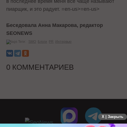
в последнее время меня все чаще называют
пиарщик, и это радует.
=en-us>
=en-us>
Беседовала Анна Макарова, редактор
SEONEWS
Теги:
SMO
Блоги
PR
Интервью
0 КОММЕНТАРИЕВ
X | Закрыть