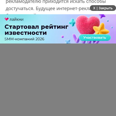
рекламодателю приходится искать способы
достучаться. Будущее интернет-рекламы - это
X | Закрыть
бесконечный таргетинг, с помощью которого
рекламодатели будут стараться снизить
раздражение пользователя.
Что, на Ваш взгляд, эффективнее:
оптимизация сайта или интернет-реклама?
(при условии, если выбрать надо что-то одно)
Я полагаю, под интернет-рекламой Вы
понимаете контекстную рекламу. Будем
исходить из этого.
В торговой кампании ключевой показатель -
CPA
. Поэтому рекламодатель удешевляет