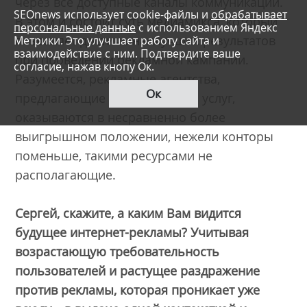
через все доступные каналы коммуникации.
SEOnews использует cookie-файлы и
обрабатывает
В этом и состоит суть медиамикса, который
персональные данные
с использованием Яндекс
позволяет достичь наилучших результатов
Метрики. Это улучшает работу сайта и
взаимодействие с ним. Подтвердите ваше
при проведении рекламной кампании.
согласие, нажав кнопу Ок.
Разумеется, рекламные агентства,
Ок
предлагающие полный спектр услуг,
оказываются в несравненно более
выигрышном положении, нежели конторы
поменьше, такими ресурсами не
располагающие.
Сергей, скажите, а каким Вам видится
будущее интернет-рекламы? Учитывая
возрастающую требовательность
пользователей и растущее раздражение
против рекламы, которая проникает уже