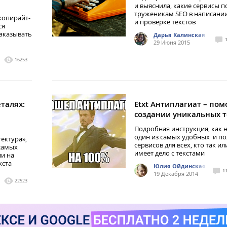
и выяснила, какие сервисы 
труженикам SEO в написани
копирайт-
и проверке текстов
ся
заказывать
Дарья Калинская
29 Июня 2015
16253
талях:
Etxt Антиплагиат – по
создании уникальных т
Подробная инструкция, как 
один из самых удобных и п
ектура»,
сервисов для всех, кто так и
самых
имеет дело с текстами
ии на
кста
Юлия Ойдинская
1
19 Декабря 2014
22523