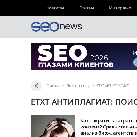
Новости
Статьи
Интервью
Главная
>
Поиск по тегу
>
ETXT АНТИПЛАГИАТ
ETXT АНТИПЛАГИАТ: ПОИС
Как сократить затраты 
контент? Сравнительн
анализ бирж, агентств 