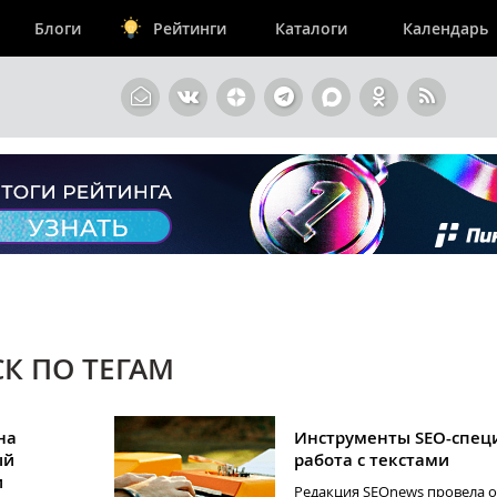
Блоги
Рейтинги
Каталоги
Календарь
К ПО ТЕГАМ
на
Инструменты SEO-специ
ый
работа с текстами
и
Редакция SEOnews провела 