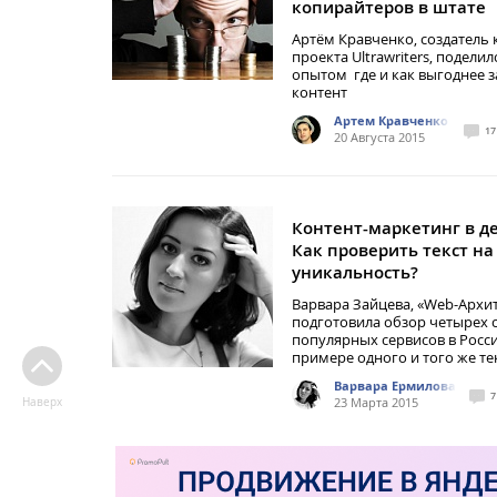
копирайтеров в штате
Артём Кравченко, создатель 
проекта Ultrawriters, поделил
опытом где и как выгоднее 
контент
Артем Кравченко
17
20 Августа 2015
Контент-маркетинг в де
Как проверить текст на
уникальность?
Варвара Зайцева, «Web-Архит
подготовила обзор четырех 
популярных сервисов в Росс
примере одного и того же те
Варвара Ермилова
7
23 Марта 2015
Наверх