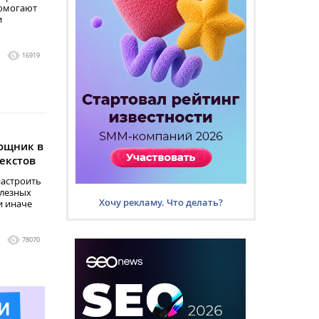
помогают
и
1
16919
мощник в
екстов
настроить
олезных
Хочу рекламу. Что делать?
ли иначе
1
78070