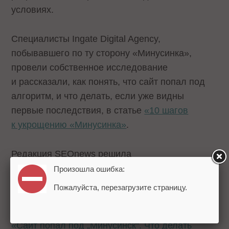
условиях.
Специалисты Ingate Digital Agency,
побывавшего по ту сторону «Минусинка»,
провели собственное исследование
и рассказали, как понять, что сайт попал под
алгоритм, и что делать, если уже видны
первые последствия, в статье
«10 шагов
к укрощению «Минусинка»
.
Редакция SEOnews решила
не останавливаться на одном агентстве
Произошла ошибка:
и обратилась к представителям крупнейших
Пожалуйста, перезагрузите страницу.
SEO-компаний и сервисов, а также
к независимым экспертам отрасли с вопросом
«Сайт попал под „Минусинск“. Что делать