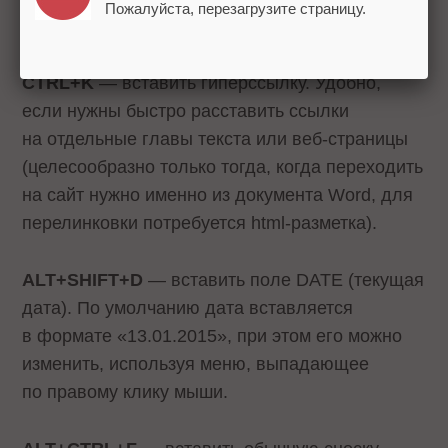
Пожалуйста, перезагрузите страницу.
Для быстрой вставки объектов
CTRL+K
— вставить гиперссылку. Удобно,
если нужны быстро расставить ссылки
на отдельные главы текста или веб-страницы
(целесообразно только тогда, когда переходить
на сайт нужно именно из документа Word, для
перелинковки потребуется html-разметка).
ALT+SHIFT+D
— вставить поле DATE (текущая
дата). По умолчанию дата вставляется
в формате «13.01.2015», при этом его можно
изменить, используя меню, выпадающее
по правому клику мыши.