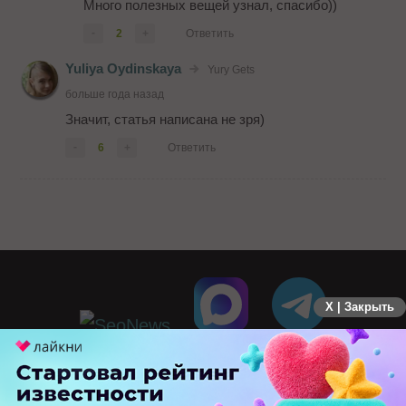
Много полезных вещей узнал, спасибо))
-
2
+
Ответить
Yuliya Oydinskaya
Yury Gets
больше года назад
Значит, статья написана не зря)
-
6
+
Ответить
X | Закрыть
ПЕРЕЙТИ НА ПОЛНУЮ ВЕРСИЮ
© SEOnews.ru Все права защищены. 2026