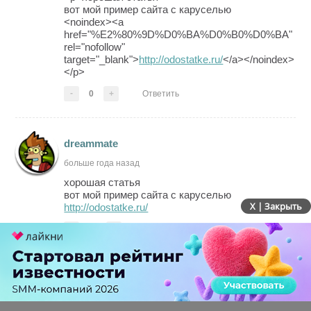
вот мой пример сайта с каруселью
<noindex><a
href="%E2%80%9D%D0%BA%D0%B0%D0%BA"
rel="nofollow"
target="_blank">
http://odostatke.ru/
</a></noindex>
</p>
-
0
+
Ответить
dreammate
больше года назад
хорошая статья
вот мой пример сайта с каруселью
X | Закрыть
http://odostatke.ru/
-
-2
+
Ответить