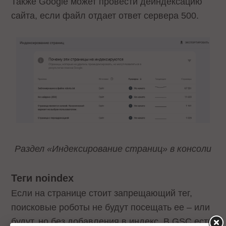
Также Google может провести деиндексацию
сайта, если файл отдает ответ сервера 500.
Раздел «Индексирование страниц» в консоли
Теги noindex
Если на странице стоит запрещающий тег,
поисковые роботы не будут посещать ее – или
будут, но без добавления в индекс. В GSC есть