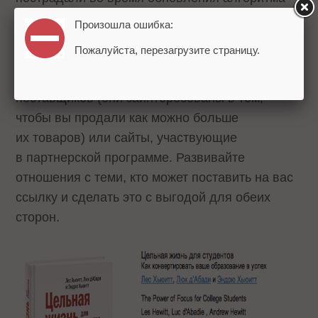
Google Penguin в этом году.
Произошла ошибка:
Пожалуйста, перезагрузите страницу.
Для улучшения ссылочных факторов можно
пользоваться такими источниками, как сайты
поставщиков (они заинтересованы в том,
чтобы вы продали как можно больше
их товаров) или сайты, участвующие
в партнерской программе. Развивайте
отношения с теми, кто может поставить на вас
ссылку и сделать это с выгодой для обеих
сторон.