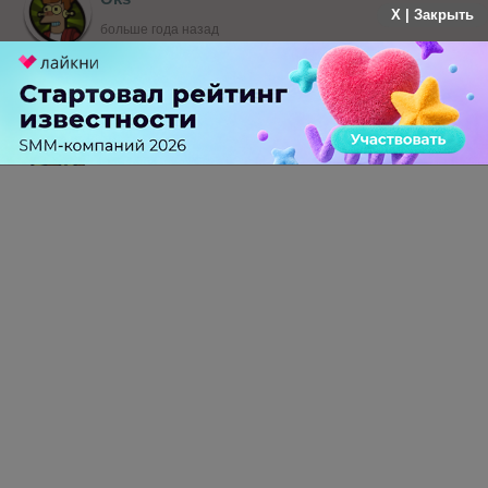
X | Закрыть
больше года назад
Респект, Вован!)
-
0
+
Ответить
Антон Шабан
больше года назад
Хорошая статья, в дополнение темы можно
почитать:
http://www.cmsmagazine.ru/library/items/ecommer
ce/particularly-promoting-online-store-in-
competitive-market/
-
0
+
Ответить
Илья Баранов
больше года назад
Монументальный труд, но с некоторыми