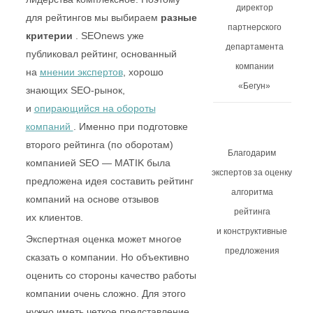
директор
Но дело в том, что понятие
партнерского
лидерства комплексное. Поэтому
департамента
для рейтингов мы выбираем
компании
разные критерии
. SEOnews уже
«Бегун»
публиковал рейтинг, основанный
на
мнении экспертов
, хорошо
знающих SEO-рынок,
и
опирающийся на обороты
Благодарим
компаний
. Именно при
экспертов за оценку
подготовке второго рейтинга
алгоритма
(по оборотам) компанией SEO —
рейтинга
MATIK была предложена идея
и конструктивные
составить рейтинг компаний
предложения
на основе отзывов их клиентов.
Экспертная оценка может многое
сказать о компании.
Но объективно оценить