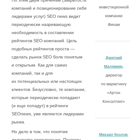
инвестиционной
По этим двум причинам
(закрытость компаний
компании
и позиционирование себя
Финам
лидерами услуг) SEO news видит
периодически назревающую
необходимость в составлении
рейтингов SEO-компаний. Цель
Дмитрий
подобных рейтингов проста —
Малявкин
,
сделать рынок SEO боле понятым
директор
и открытым. Как для самих
по маркетингу
компаний, так и для
«Артон
их потенциальных или
Консалтинг»
настоящих клиентов. Безусловно,
те компании, которые
периодически попадают (и еще
попадут) в рейтинги SEOnews,
Михаил Козлов
,
уже являются лидерами рынка.