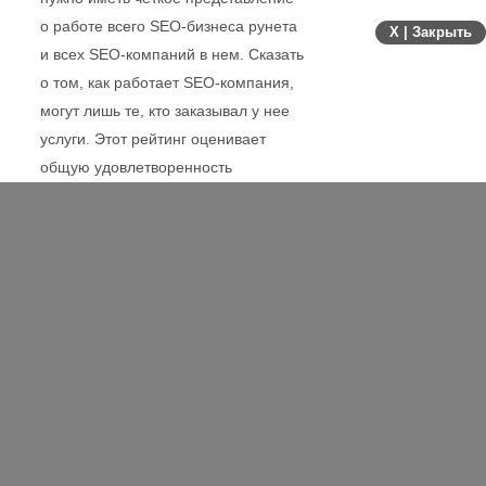
со стороны качество работы
X | Закрыть
компании очень сложно. Для
этого нужно иметь четкое
представление о работе всего
SEO-бизнеса рунета и всех SEO-
компаний в нем. Сказать о том,
как работает SEO-компания, могут
лишь те, кто заказывал у нее
услуги. Этот рейтинг оценивает
общую удовлетворенность
компанией заказчиками услуг.
Рейтинг компаний
Компания
Итоговый
балл