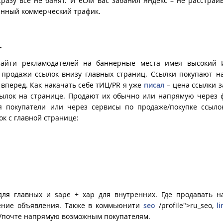
сразу все не банят. И если вас забанил Яндекс – не расстраив
венный коммерческий трафик.
.
найти рекламодателей на баннерные места имея высокий 
м продажи ссылок внизу главных страниц. Ссылки покупают н
 вперед. Как накачать себе тИЦ/PR я уже
писал
– цена ссылки з
 ссылок на странице. Продают их обычно или напрямую через
я покупатели или через сервисы по продаже/покупке ссыло
к с главной странице:
для главных и sape + xap для внутренних. Где продавать 
щение объявления. Также в коммьюнити
seo
/profile">ru_seo,
l
ке/почте напрямую возможным покупателям.