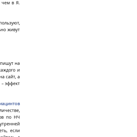
 чем в Я.
ользуют,
ьно живут
 пишут на
каждого и
а сайт, а
 – эффект
иацинтов
личестве,
ков по НЧ
нутренней
еть, если