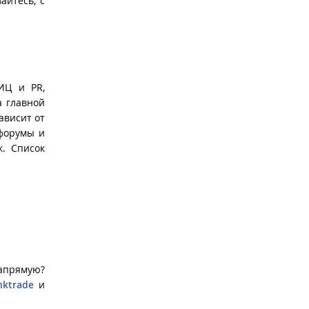
айтесь, с
ИЦ и PR,
а главной
ависит от
 форумы и
к. Список
напрямую?
inktrade
и