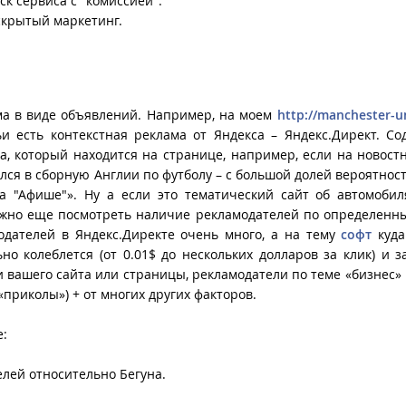
ск сервиса с "комиссией".
скрытый маркетинг.
ма в виде объявлений. Например, на моем
http://manchester-u
ьи есть контекстная реклама от Яндекса – Яндекс.Директ. С
та, который находится на странице, например, если на новост
улся в сборную Англии по футболу – с большой долей вероятност
 "Афише"». Ну а если это тематический сайт об автомобил
важно еще посмотреть наличие рекламодателей по определенн
дателей в Яндекс.Директе очень много, а на тему
софт
куда
о колеблется (от 0.01$ до нескольких долларов за клик) и з
ки вашего сайта или страницы, рекламодатели по теме «бизнес» 
«приколы») + от многих других факторов.
е:
елей относительно Бегуна.