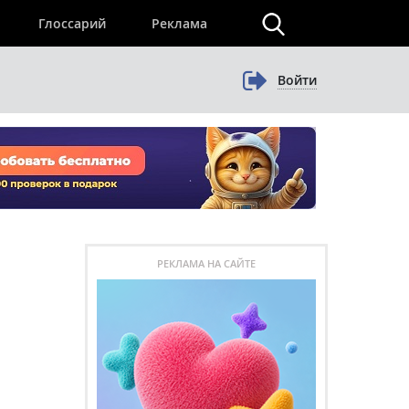
×
Глоссарий
Реклама
Войти
РЕКЛАМА НА САЙТЕ