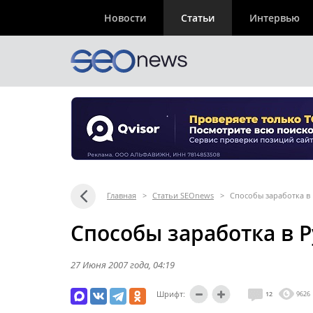
Новости
Статьи
Интервью
Главная
>
Статьи SEOnews
>
Способы заработка в
Способы заработка в Р
27 Июня 2007 года
, 04:19
Шрифт:
12
9626