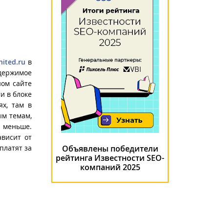
nited.ru
в
одержимое
ном сайте
и в блоке
ях, там в
ым темам,
 меньше.
ависит от
платят за
Объявлены победители
рейтинга Известности SEO-
компаний 2025