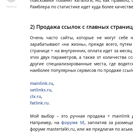
поисковики побанят каталоги, но, как правило, 
Рамблера по статистике идет куда более качест
Наверх
2)
Продажа ссылок с главных страниц
Очень часто сайты, которые не могут себе 
зарабатывают «на жизнь», прежде всего, путе
странице + на внутренних, оплата идет за месяц
этих двух параметров, а также от количества
другие специализированные места, где водятс
наиболее популярных сервисов по продаже ссыло
mainlink.ru
,
setlinks.ru
,
clx.ru
,
fatlink.ru
.
Мой выбор – это ручная продажа + mainlink 
Например, на
форуме SE
, заплатив за разме
форуме mastertalk\.ru
, или же предлагая по ась