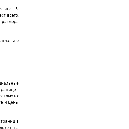
ольше 15.
ст всего,
о размера
пециально
ециальные
транице -
оэтому их
йте и цены
страниц в
лько я на