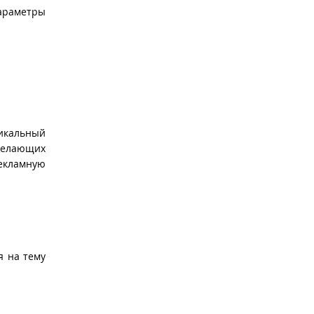
параметры
тикальный
 желающих
рекламную
я на тему