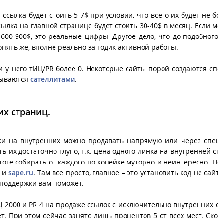
 ссылка будет стоить 5-7$ при условии, что всего их будет не б
сылка на главной странице будет стоить 30-40$ в месяц. Если ме
т 600-900$, это реальные цифры. Другое дело, что до подобног
опять же, вполне реально за годик активной работы.
сли у него тИЦ/PR более 0. Некоторые сайты порой создаются с
азываются
сателлитами
.
их страниц.
ылки на внутренних можно продавать напрямую или через сп
 их достаточно глупо, т.к. цена одного линка на внутренней с
итоге собирать от каждого по копейке муторно и неинтересно. П
и
sape.ru
. Там все просто, главное – это установить код не са
а поддержки вам поможет.
Ц 2000 и PR 4 на продаже ссылок с исключительно внутренних 
т. При этом сейчас занято лишь процентов 5 от всех мест. Ско