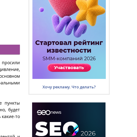
я просили
дивление,
 основном
ральными
Хочу рекламу. Что делать?
е пункты
но, будет
 какие-то
 лентяй и