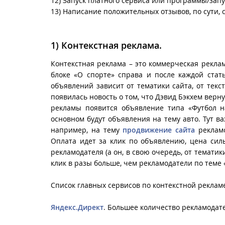
12) Запуск платного сервиса или программы/запу
13) Написание положительных отзывов, по сути, 
1)
Контекстная реклама.
Контекстная реклама – это коммерческая рекла
блоке «О спорте» справа и после каждой стат
объявлений зависит от тематики сайта, от текс
появилась новость о том, что Дэвид Бэкхем верн
рекламы появится объявление типа «Футбол на
основном будут объявления на тему авто. Тут 
например, на тему
продвижение сайта
рекламо
Оплата идет за клик по объявлению, цена сильн
рекламодателя (а он, в свою очередь, от темати
клик в разы больше, чем рекламодатели по теме 
Список главных сервисов по контекстной реклам
Яндекс.Директ
. Большее количество рекламодат