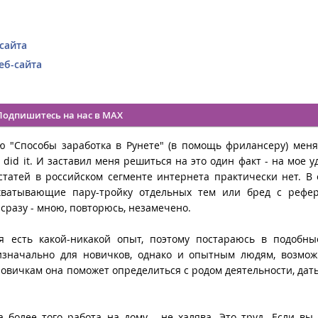
сайта
еб-сайта
Подпишитесь на нас в MAX
ью "Способы заработка в Рунете" (в помощь фрилансеру) мен
i did it. И заставил меня решиться на это один факт - на мое у
статей в российском сегменте интернета практически нет. В
охватывающие пару-тройку отдельных тем или бред с рефе
 сразу - мною, повторюсь, незамечено.
я есть какой-никакой опыт, поэтому постараюсь в подобны
изначально для новичков, однако и опытным людям, возмож
новичкам она поможет определиться с родом деятельности, дать
а более того работа на дому - не халява. Это труд. Если вы