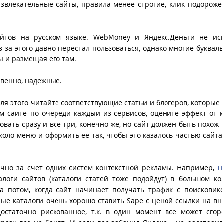
звлекательные сайты, правила менее строгие, клик подороже
йтов на русском языке. WebMoney и Яндекс.Деньги не исп
-за этого давно перестал пользоваться, однако многие буквал
ы и размещая его там.
твенно, надежные.
Для этого читайте соответствующие статьи и блогеров, которые
ем сайте по очереди каждый из сервисов, оцените эффект от 
ать сразу и все три, конечно же, но сайт должен быть похож н
коло меню и оформить её так, чтобы это казалось частью сайта
очно за счет одних систем контекстной рекламы. Например,
Г
оги сайтов (каталоги статей тоже подойдут) в большом ко
а потом, когда сайт начинает получать трафик с поискови
бные каталоги очень хорошо ставить Sape с ценой ссылки на в
достаточно рискованное, т.к. в один момент все может сгор