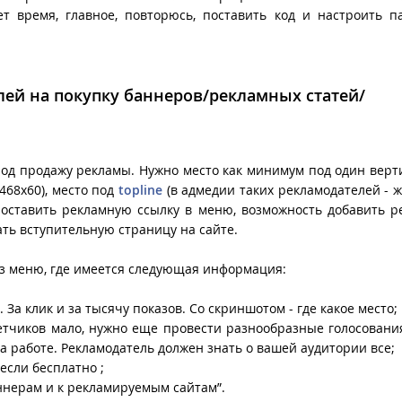
ет время, главное, повторюсь, поставить код и настроить 
ей на покупку баннеров/рекламных статей/
од продажу рекламы. Нужно место как минимум под один вер
468х60), место под
topline
(в адмедии таких рекламодателей -
 поставить рекламную ссылку в меню, возможность добавить 
ать вступительную страницу на сайте.
ез меню, где имеется следующая информация:
За клик и за тысячу показов. Со скриншотом - где какое место;
етчиков мало, нужно еще провести разнообразные голосовани
на работе. Рекламодатель должен знать о вашей аудитории все;
 если бесплатно ;
ннерам и к рекламируемым сайтам”.